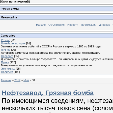
[
Омск политический
]
Форма входа
Меню сайта
Начало
Объявления
Новости
Публикации
Дневник
Categories
Разное
[72]
Новейшая история
[61]
Заметки участников событий в СССР и России в период с 1988 по 1993 годы.
Личное
[206]
Авторские заметки дневникового жанра: впечатления, оценки, комментарии.
Перепост
[85]
Дневниковые заметки в жанре "перепоста" - аннотированных цитат из других источник
Права
[120]
Материалы о нарушениях или защите гражданских и социальных прав.
Экономика
[25]
Политика
[195]
Главная
»
2017
»
Май
»
08
Нефтезавод. Грязная бомба
По имеющимся сведениям, нефтеза
нескольких тысяч тюков сена (солом