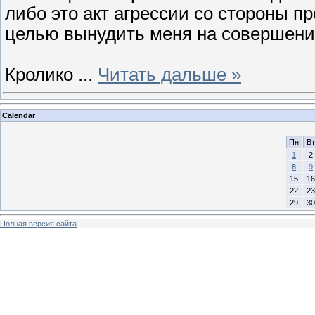
либо это акт агрессии со стороны п
целью вынудить меня на совершени
Кролико
...
Читать дальше »
Calendar
Пн
Вт
1
2
8
9
15
16
22
23
29
30
Полная версия сайта