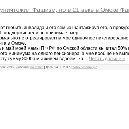
уничтожил Фашизм, но в 21 веке в Омске Ф
т гнобить инвалида и его семью шантажируя его, а прокура
 поддерживает и не принимает мер.
мально не отреагировал на мое одиночное пикетирование 2
та в Омске.
ь и май моей мамы ПФ РФ по Омской области вычитал 50% 
го минимума на одного пенсионера, а мне вообще не выпл
а эту сумму 8000р мы живем вдвоём. За
...
Читать дальше »
ов: 2338 | Добавил:
yu-shheti
| Дата:
24.05.2017
|
Комментарии (6)