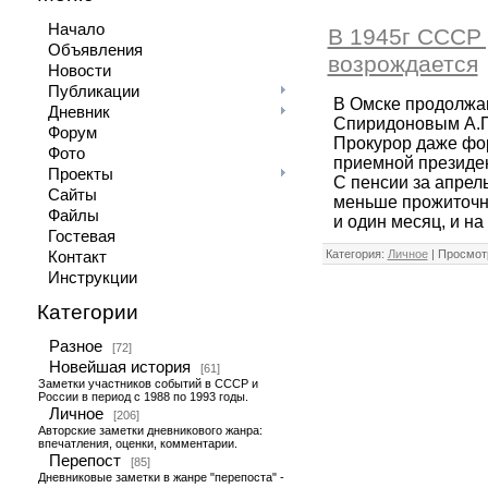
Начало
В 1945г СССР 
Объявления
возрождается
Новости
Публикации
В Омске продолжаю
Дневник
Спиридоновым А.П.
Форум
Прокурор даже фор
Фото
приемной президен
Проекты
С пенсии за апрел
Сайты
меньше прожиточно
Файлы
и один месяц, и н
Гостевая
Категория:
Личное
| Просмотр
Контакт
Инструкции
Категории
Разное
[72]
Новейшая история
[61]
Заметки участников событий в СССР и
России в период с 1988 по 1993 годы.
Личное
[206]
Авторские заметки дневникового жанра:
впечатления, оценки, комментарии.
Перепост
[85]
Дневниковые заметки в жанре "перепоста" -