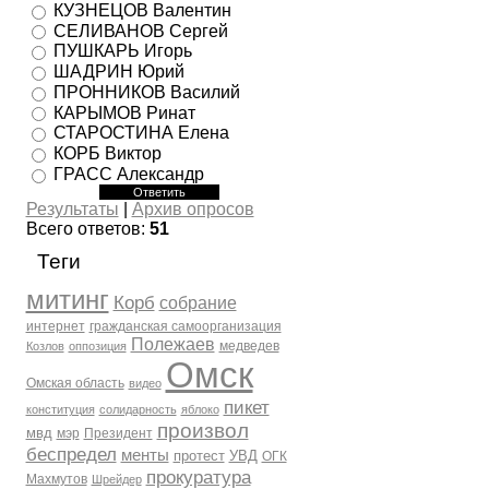
КУЗНЕЦОВ Валентин
СЕЛИВАНОВ Сергей
ПУШКАРЬ Игорь
ШАДРИН Юрий
ПРОННИКОВ Василий
КАРЫМОВ Ринат
СТАРОСТИНА Елена
КОРБ Виктор
ГРАСС Александр
Результаты
|
Архив опросов
Всего ответов:
51
Теги
митинг
Корб
собрание
интернет
гражданская самоорганизация
Полежаев
медведев
Козлов
оппозиция
Омск
Омская область
видео
пикет
конституция
солидарность
яблоко
произвол
мвд
мэр
Президент
беспредел
менты
протест
УВД
ОГК
прокуратура
Махмутов
Шрейдер