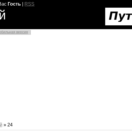
Вас
Гость
|
RSS
й
обильная версия
й
»
24