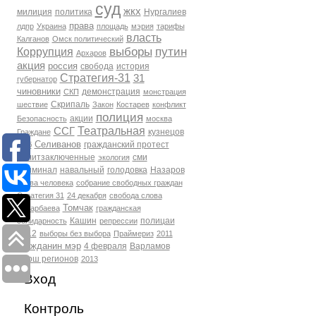
суд
жкх
милиция
политика
Нургалиев
права
лдпр
Украина
площадь
мэрия
тарифы
власть
Калганов
Омск политический
выборы
путин
Коррупция
Архаров
акция
россия
свобода
история
Стратегия-31
31
губернатор
чиновники
демонстрация
СКП
монстрация
Скрипаль
шествие
Закон
Костарев
конфликт
полиция
акции
Безопасность
москва
Театральная
ССГ
кузнецов
Граждане
Селиванов
гражданский протест
фсб
политзаключенные
сми
экология
Криминал
навальный
голодовка
Назаров
права человека
собрание свободных граждан
Стратегия 31
24 декабря
свобода слова
Томчак
Бухарбаева
гражданская
Кашин
полицаи
солидарность
репрессии
2012
выборы без выбора
Праймериз
2011
гражданин мэр
4 февраля
Варламов
марш регионов
2013
Вход
Контроль