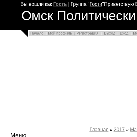
Вы вошли как
Гость
|
Группа
"
Гости
"
Приветствую 
Омск Политически
Начало
Мой профиль
Регистрация
Выход
Вход
М
Главная
»
2017
»
Ма
Меню