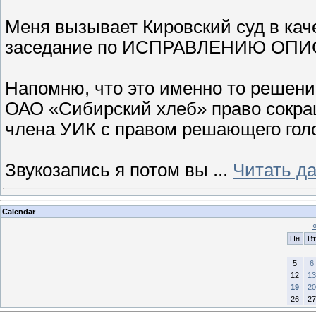
Меня вызывает Кировский суд в каче
заседание по ИСПРАВЛЕНИЮ ОПИС
Напомню, что это именно то решени
ОАО «Сибирский хлеб» право сокращ
члена УИК с правом решающего голос
Звукозапись я потом вы
...
Читать д
Calendar
Пн
Вт
5
6
12
13
19
20
26
27