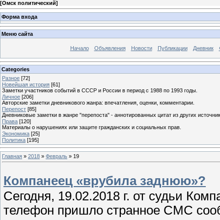
[
Омск политический
]
Форма входа
Меню сайта
Начало
Объявления
Новости
Публикации
Дневник
Categories
Разное
[72]
Новейшая история
[61]
Заметки участников событий в СССР и России в период с 1988 по 1993 годы.
Личное
[206]
Авторские заметки дневникового жанра: впечатления, оценки, комментарии.
Перепост
[85]
Дневниковые заметки в жанре "перепоста" - аннотированных цитат из других источник
Права
[120]
Материалы о нарушениях или защите гражданских и социальных прав.
Экономика
[25]
Политика
[195]
Главная
»
2018
»
Февраль
»
19
Компанеец «врубила заднюю»?
Сегодня, 19.02.2018 г. от судьи Комп
телефон пришло странное СМС соо