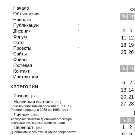
Начало
Ф
Объявления
Пн
Вт
Новости
Публикации
4
5
Дневник
Форум
11
12
Фото
18
19
Проекты
25
26
Сайты
Файлы
Гостевая
Пн
Вт
Контакт
Инструкции
6
7
Категории
13
14
Разное
[72]
20
21
Новейшая история
[61]
27
28
Заметки участников событий в СССР и
России в период с 1988 по 1993 годы.
Личное
[206]
Авторские заметки дневникового жанра:
Пн
Вт
впечатления, оценки, комментарии.
1
2
Перепост
[85]
Дневниковые заметки в жанре "перепоста" -
8
9