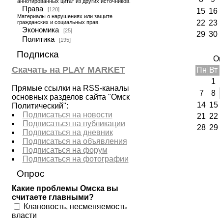
аннотированных цитат из других источников.
Права
[120]
15
16
Материалы о нарушениях или защите
22
23
гражданских и социальных прав.
Экономика
[25]
29
30
Политика
[195]
Подписка
О
Скачать на PLAY MARKET
Пн
Вт
1
Прямые ссылки на RSS-каналы
7
8
основных разделов сайта "Омск
14
15
Политический":
Подписаться на новости
21
22
Подписаться на публикации
28
29
Подписаться на дневник
Подписаться на объявления
Подписаться на форум
Подписаться на фотографии
Опрос
Какие проблемы Омска вы
считаете главными?
Клановость, несменяемость
власти