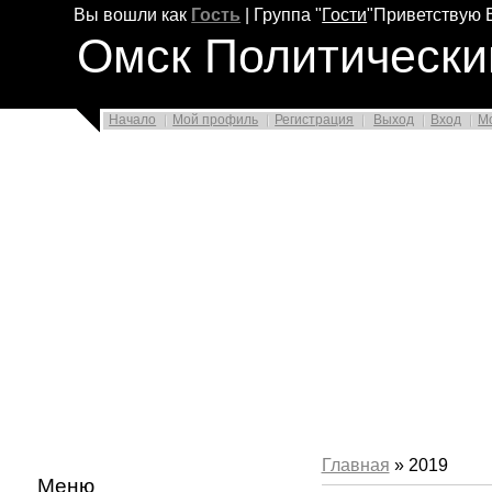
Вы вошли как
Гость
|
Группа
"
Гости
"
Приветствую 
Омск Политически
Начало
Мой профиль
Регистрация
Выход
Вход
М
Главная
»
2019
Меню