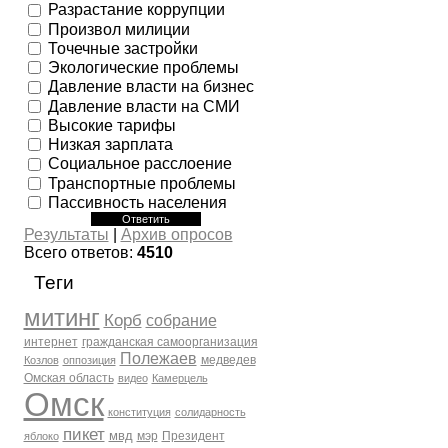
Разрастание коррупции
Произвол милиции
Точечные застройки
Экологические проблемы
Давление власти на бизнес
Давление власти на СМИ
Высокие тарифы
Низкая зарплата
Социальное расслоение
Транспортные проблемы
Пассивность населения
Результаты
|
Архив опросов
Всего ответов:
4510
Теги
митинг
Корб
собрание
интернет
гражданская самоорганизация
Полежаев
медведев
Козлов
оппозиция
Омская область
видео
Камерцель
Омск
конституция
солидарность
пикет
мвд
мэр
Президент
яблоко