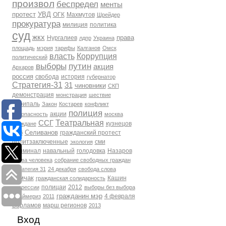
произвол
беспредел
менты
протест
УВД
ОГК
Махмутов
Шрейдер
прокуратура
милиция
политика
суд
жкх
права
Нургалиев
лдпр
Украина
площадь
мэрия
тарифы
Калганов
Омск
власть
Коррупция
политический
выборы
путин
акция
Архаров
россия
свобода
история
губернатор
Стратегия-31
31
чиновники
СКП
демонстрация
монстрация
шествие
Скрипаль
Закон
Костарев
конфликт
полиция
акции
Безопасность
москва
Театральная
ССГ
кузнецов
Граждане
Селиванов
гражданский протест
фсб
политзаключенные
сми
экология
Криминал
навальный
голодовка
Назаров
права человека
собрание свободных граждан
Стратегия 31
24 декабря
свобода слова
Томчак
Кашин
гражданская солидарность
полицаи
2012
репрессии
выборы без выбора
гражданин мэр
4 февраля
Праймериз
2011
Варламов
марш регионов
2013
Вход