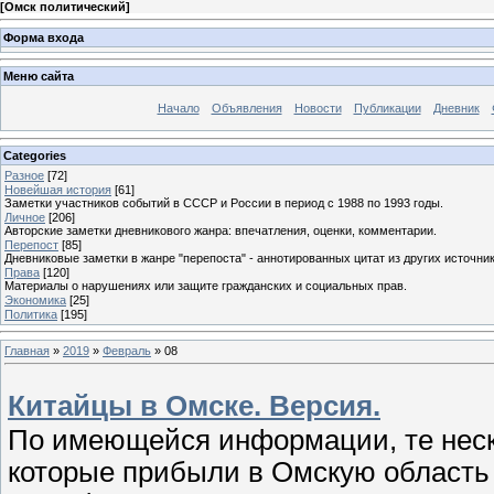
[
Омск политический
]
Форма входа
Меню сайта
Начало
Объявления
Новости
Публикации
Дневник
Categories
Разное
[72]
Новейшая история
[61]
Заметки участников событий в СССР и России в период с 1988 по 1993 годы.
Личное
[206]
Авторские заметки дневникового жанра: впечатления, оценки, комментарии.
Перепост
[85]
Дневниковые заметки в жанре "перепоста" - аннотированных цитат из других источник
Права
[120]
Материалы о нарушениях или защите гражданских и социальных прав.
Экономика
[25]
Политика
[195]
Главная
»
2019
»
Февраль
»
08
Китайцы в Омске. Версия.
По имеющейся информации, те неско
которые прибыли в Омскую область 