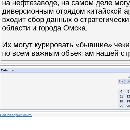
на нефтезаводе, на самом деле мог
диверсионным отрядом китайской а
входит сбор данных о стратегическ
области и города Омска.
Их могут курировать «бывшие» чекис
по всем важным объектам нашей ст
Calendar
Пн
Вт
4
5
11
12
18
19
25
26
Полная версия сайта