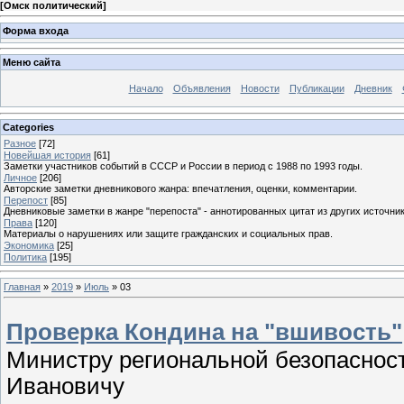
[
Омск политический
]
Форма входа
Меню сайта
Начало
Объявления
Новости
Публикации
Дневник
Categories
Разное
[72]
Новейшая история
[61]
Заметки участников событий в СССР и России в период с 1988 по 1993 годы.
Личное
[206]
Авторские заметки дневникового жанра: впечатления, оценки, комментарии.
Перепост
[85]
Дневниковые заметки в жанре "перепоста" - аннотированных цитат из других источник
Права
[120]
Материалы о нарушениях или защите гражданских и социальных прав.
Экономика
[25]
Политика
[195]
Главная
»
2019
»
Июль
»
03
Проверка Кондина на "вшивость"
Министру региональной безопаснос
Ивановичу