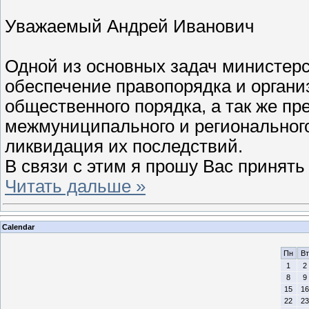
Уважаемый Андрей Иванович
Одной из основных задач министерст
обеспечение правопорядка и органи
общественного порядка, а так же п
межмуниципального и регионального
ликвидация их последствий.
В связи с этим я прошу Вас принят
Читать дальше »
Calendar
Пн
Вт
1
2
8
9
15
16
22
23