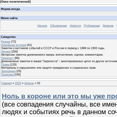
[
Омск политический
]
Форма входа
Меню сайта
Начало
Объявления
Новости
Публикации
Дневник
Categories
Разное
[72]
Новейшая история
[61]
Заметки участников событий в СССР и России в период с 1988 по 1993 годы.
Личное
[206]
Авторские заметки дневникового жанра: впечатления, оценки, комментарии.
Перепост
[85]
Дневниковые заметки в жанре "перепоста" - аннотированных цитат из других источник
Права
[120]
Материалы о нарушениях или защите гражданских и социальных прав.
Экономика
[25]
Политика
[195]
Главная
»
2020
»
Апрель
»
02
Ноль в короне или это мы уже п
(все совпадения случайны, все им
людях и событиях речь в данном со