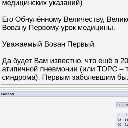
медицинских указаний)
Его Обнулённому Величеству, Велик
Вовану Первому урок медицины.
Уважаемый Вован Первый
Да будет Вам известно, что ещё в 2
атипичной пневмонии (или ТОРС – т
синдрома). Первым заболевшим б
Calendar
Пн
Вт
6
7
13
14
20
21