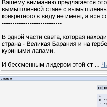
Вашему вниманию предлагается отры
вымышленной стане с вымышленными
конкретного в виду не имеет, а все
----------------------------
В одной части света, которая наход
страна - Великая Барания и на герб
куриными лапами.
И бессменным лидером этой ст
...
Ч
Calendar
Пн
Вт
4
5
11
12
18
19