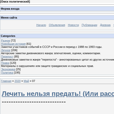
[
Омск политический
]
Форма входа
Меню сайта
Начало
Объявления
Новости
Публикации
Дневник
Categories
Разное
[72]
Новейшая история
[61]
Заметки участников событий в СССР и России в период с 1988 по 1993 годы.
Личное
[206]
Авторские заметки дневникового жанра: впечатления, оценки, комментарии.
Перепост
[85]
Дневниковые заметки в жанре "перепоста" - аннотированных цитат из других источник
Права
[120]
Материалы о нарушениях или защите гражданских и социальных прав.
Экономика
[25]
Политика
[195]
Главная
»
2020
»
Май
»
07
Лечить нельзя предать! (Или расс
----------------------------