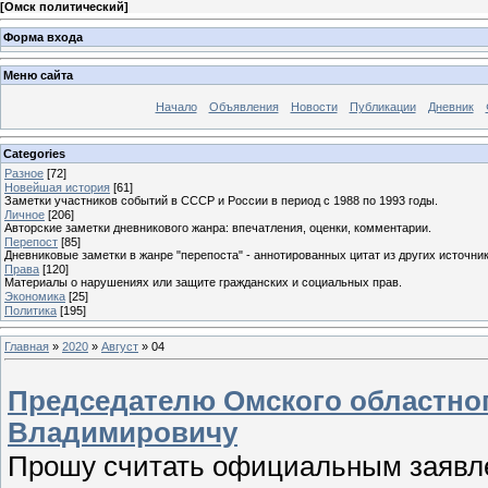
[
Омск политический
]
Форма входа
Меню сайта
Начало
Объявления
Новости
Публикации
Дневник
Categories
Разное
[72]
Новейшая история
[61]
Заметки участников событий в СССР и России в период с 1988 по 1993 годы.
Личное
[206]
Авторские заметки дневникового жанра: впечатления, оценки, комментарии.
Перепост
[85]
Дневниковые заметки в жанре "перепоста" - аннотированных цитат из других источник
Права
[120]
Материалы о нарушениях или защите гражданских и социальных прав.
Экономика
[25]
Политика
[195]
Главная
»
2020
»
Август
»
04
Председателю Омского областног
Владимировичу
Прошу считать официальным заявл