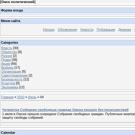
[
Омск политический
]
Форма входа
Меню сайта
Начало
Объявления
Новости
Публикации
Дневник
Categories
Власть
[30]
Общество
[8]
Разное
[2]
Права
[38]
Акции
[66]
Выборы
[17]
Организации
[5]
Самоуправление
[2]
Безопасность
[12]
Культура
[0]
Экономика
[12]
Главная
»
2010
»
Июль
»
04
Четвертое Собрание свободных граждан Омска прошло без происшествий
1 июля в Омске прошло очередное Собрание свободных граждан. Публичные мероприя
защиту свободы собраний.
Calendar