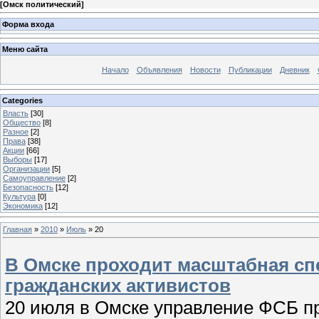
[
Омск политический
]
Форма входа
Меню сайта
Начало
Объявления
Новости
Публикации
Дневник
Categories
Власть
[30]
Общество
[8]
Разное
[2]
Права
[38]
Акции
[66]
Выборы
[17]
Организации
[5]
Самоуправление
[2]
Безопасность
[12]
Культура
[0]
Экономика
[12]
Главная
»
2010
»
Июль
»
20
В Омске проходит масштабная с
гражданских активистов
20 июля в Омске управление ФСБ п