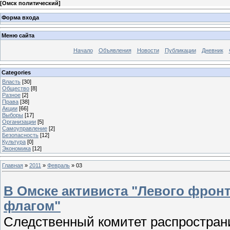
[
Омск политический
]
Форма входа
Меню сайта
Начало
Объявления
Новости
Публикации
Дневник
Categories
Власть
[30]
Общество
[8]
Разное
[2]
Права
[38]
Акции
[66]
Выборы
[17]
Организации
[5]
Самоуправление
[2]
Безопасность
[12]
Культура
[0]
Экономика
[12]
Главная
»
2011
»
Февраль
»
03
В Омске активиста "Левого фронт
флагом"
Следственный комитет распростран