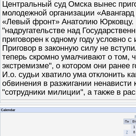
Центральный суд Омска вынес приг
молодежной организации «Авангард
«Левый фронт» Анатолию Юрковцу. 
"надругательстве над Государствен
приговорен к одному году условно с
Приговор в законную силу не вступи
теперь скромно умалчивают о том, ч
экстремизме", о котором они ранее 
И.о. судьи хватило ума отклонить 
обвинения в разжигании ненависти 
"сотрудники милиции", а также в ра
Calendar
Пн
Вт
1
7
8