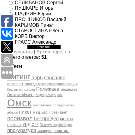
СЕЛИВАНОВ Сергей
ПУШКАРЬ Игорь
ШАДРИН Юрий
ПРОННИКОВ Василий
КАРЫМОВ Ринат
СТАРОСТИНА Елена
КОРБ Виктор
ГРАСС Александр
Результаты
|
Архив опросов
Всего ответов:
51
Теги
митинг
Корб
собрание
интернет
гражданская самоорганизация
Полежаев
медведев
Козлов
оппозиция
Омская область
видео
Камерцель
Омск
конституция
солидарность
пикет
мвд
мэр
Президент
яблоко
произвол
беспредел
менты
протест
УВД
ОГК
Махмутов
Шрейдер
прокуратура
милиция
политика