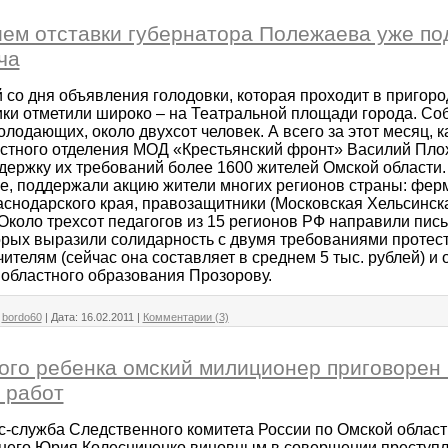
ем отставки губернатора Полежаева уже по
ча
со дня объявления голодовки, которая проходит в пригор
ики отметили широко – на Театральной площади города. Cоб
лодающих, около двухсот человек. А всего за этот месяц, к
стного отделения МОД «Крестьянский фронт» Василий Пло
держку их требований более 1600 жителей Омской области. 
, поддержали акцию жители многих регионов страны: фер
аснодарского края, правозащитники (Московская Хельсинска
 Около трехсот педагогов из 15 регионов РФ направили пис
торых выразили солидарность с двумя требованиями протес
ителям (сейчас она составляет в среднем 5 тыс. рублей) и 
 областного образования Прозорову.
bordo60
|
Дата:
16.02.2011
|
Комментарии (3)
ого ребенка омский милиционер приговорен 
 работ
с-служба Следственного комитета России по Омской област
тнего Юрия Колесниченко виновным в совершении преступл