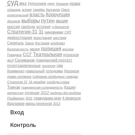
суд
жкх
права
Нургалиев
лдпр
Украина
площадь
мэрия
тарифы
Калганов
Омск
власть
Коррупция
политический
выборы
путин
акция
Архаров
россия
свобода
история
губернатор
Стратегия-31
31
чиновники
СКП
демонстрация
монстрация
шествие
Скрипаль
Закон
Костарев
конфликт
полиция
акции
Безопасность
москва
Театральная
ССГ
кузнецов
Граждане
Селиванов
гражданский протест
фсб
политзаключенные
сми
экология
Криминал
навальный
голодовка
Назаров
права человека
собрание свободных граждан
Стратегия 31
24 декабря
свобода слова
Томчак
Кашин
гражданская солидарность
полицаи
2012
репрессии
выборы без выбора
гражданин мэр
4 февраля
Праймериз
2011
Варламов
марш регионов
2013
Вход
Контроль