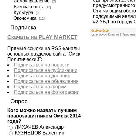
Самоуправление
[2]
предусмотренного ч
Безопасность
[12]
Отягчающим обстоя
Культура
[0]
подсудимый являл
Экономика
[12]
#2 УВД по городу О
Подписка
Категория:
Власть
|
Просмот
Скачать на PLAY MARKET
Прямые ссылки на RSS-каналы
основных разделов сайта "Омск
Политический":
Подписаться на новости
Подписаться на публикации
Подписаться на дневник
Подписаться на объявления
Подписаться на форум
Подписаться на фотографии
Опрос
Кого можно назвать лучшим
правозащитником Омска 2014
года?
ЛИХАЧЕВ Александр
КУЗНЕЦОВ Валентин