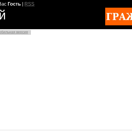
Вас
Гость
|
RSS
й
обильная версия