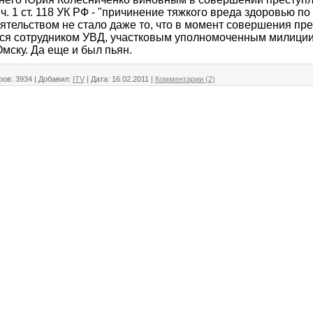
. 1 ст. 118 УК РФ - "причинение тяжкого вреда здоровью по
тельством не стало даже то, что в момент совершения пр
ся сотрудником УВД, участковым уполномоченным милиции
мску. Да еще и был пьян.
ров:
3934
|
Добавил:
ITV
|
Дата:
16.02.2011
|
Комментарии (2)