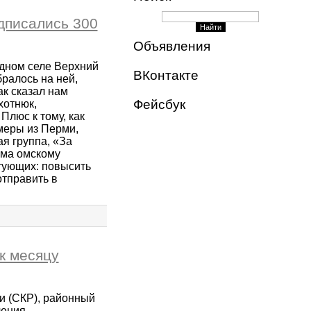
дписались 300
Объявления
одном селе Верхний
ВКонтакте
ралось на ней,
ак сказал нам
Фейсбук
хотнюк,
Плюс к тому, как
меры из Перми,
я группа, «За
ьма омскому
тующих: повысить
отправить в
к месяцу
и (СКР), районный
ения,