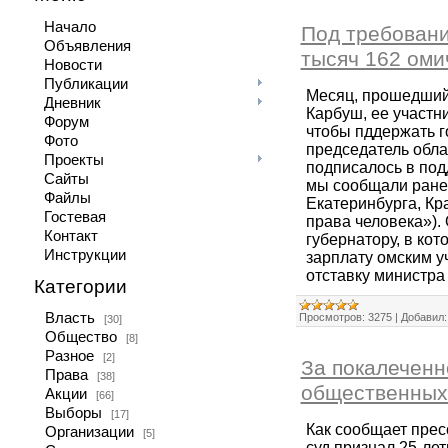
Начало
Под требовани
Объявления
тысяч 162 оми
Новости
Публикации
Месяц, прошедший 
Дневник
Карбуш, ее участн
Форум
чтобы пддержать го
Фото
председатель обла
Проекты
подписалось в под
Сайты
мы сообщали ранее
Файлы
Екатеринбурга, Кр
Гостевая
права человека»).
Контакт
губернатору, в ко
Инструкции
зарплату омским уч
отставку министра
Категории
Власть
Просмотров:
3275
|
Добавил:
[30]
Общество
[8]
Разное
[2]
За покалеченн
Права
[38]
общественных
Акции
[66]
Выборы
[17]
Как сообщает прес
Организации
[5]
суд признал 25-ле