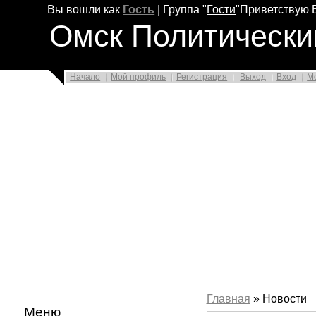
Вы вошли как
Гость
|
Группа
"
Гости
"
Приветствую 
Омск Политически
Начало
Мой профиль
Регистрация
Выход
Вход
М
Главная
» Новости
Меню