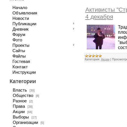
Начало
Активисты "Ст
Объявления
4 декабря
Новости
Публикации
Тра
Дневник
пло
Форум
инф
Фото
"вы
Проекты
сост
Сайты
Файлы
Категория:
Акции
|
Просмотр
Гостевая
Контакт
Инструкции
Категории
Власть
[30]
Общество
[8]
Разное
[2]
Права
[38]
Акции
[66]
Выборы
[17]
Организации
[5]