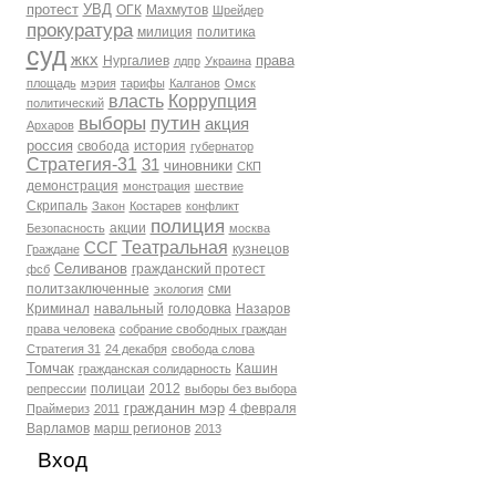
протест
УВД
ОГК
Махмутов
Шрейдер
прокуратура
милиция
политика
суд
жкх
права
Нургалиев
лдпр
Украина
площадь
мэрия
тарифы
Калганов
Омск
власть
Коррупция
политический
выборы
путин
акция
Архаров
россия
свобода
история
губернатор
Стратегия-31
31
чиновники
СКП
демонстрация
монстрация
шествие
Скрипаль
Закон
Костарев
конфликт
полиция
акции
Безопасность
москва
Театральная
ССГ
кузнецов
Граждане
Селиванов
гражданский протест
фсб
политзаключенные
сми
экология
Криминал
навальный
голодовка
Назаров
права человека
собрание свободных граждан
Стратегия 31
24 декабря
свобода слова
Томчак
Кашин
гражданская солидарность
полицаи
2012
репрессии
выборы без выбора
гражданин мэр
4 февраля
Праймериз
2011
Варламов
марш регионов
2013
Вход