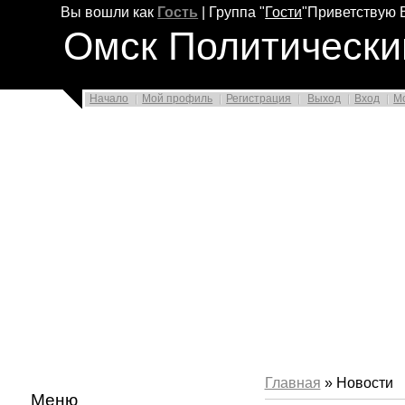
Вы вошли как
Гость
|
Группа
"
Гости
"
Приветствую 
Омск Политически
Начало
Мой профиль
Регистрация
Выход
Вход
М
Главная
» Новости
Меню