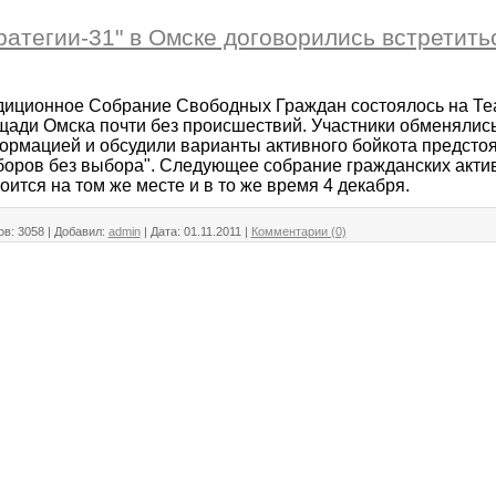
ратегии-31" в Омске договорились встретить
диционное Собрание Свободных Граждан состоялось на Те
щади Омска почти без происшествий. Участники обменялись
ормацией и обсудили варианты активного бойкота предсто
боров без выбора". Следующее собрание гражданских акти
оится на том же месте и в то же время 4 декабря.
ов:
3058
|
Добавил:
admin
|
Дата:
01.11.2011
|
Комментарии (0)