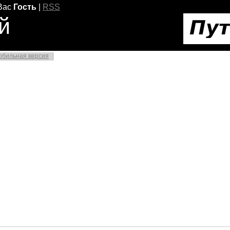
Вас
Гость
|
RSS
й
обильная версия