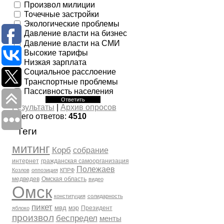
Произвол милиции
Точечные застройки
Экологические проблемы
Давление власти на бизнес
Давление власти на СМИ
Высокие тарифы
Низкая зарплата
Социальное расслоение
Транспортные проблемы
Пассивность населения
Результаты
|
Архив опросов
Всего ответов:
4510
Теги
митинг
Корб
собрание
интернет
гражданская самоорганизация
Полежаев
Козлов
оппозиция
КПРФ
медведев
Омская область
видео
Омск
конституция
солидарность
пикет
мвд
мэр
Президент
яблоко
произвол
беспредел
менты