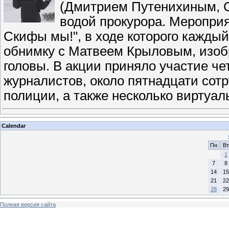
(Дмитрием Путенихиным, С
водой прокурора. Меропри
Скифы мы!", в ходе которого кажд
обнимку с Матвеем Крыловым, изоб
головы. В акции приняло участие че
журналистов, около пятнадцати сот
полиции, а также несколько виртуа
Calendar
Пн
Вт
1
7
8
14
15
21
22
28
29
Полная версия сайта