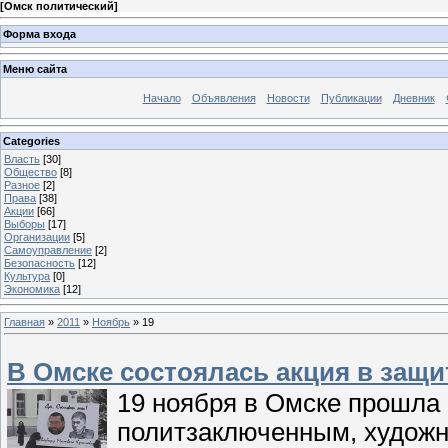
[
Омск политический
]
Форма входа
Меню сайта
Начало
Объявления
Новости
Публикации
Дневник
Categories
Власть
[30]
Общество
[8]
Разное
[2]
Права
[38]
Акции
[66]
Выборы
[17]
Организации
[5]
Самоуправление
[2]
Безопасность
[12]
Культура
[0]
Экономика
[12]
Главная
»
2011
»
Ноябрь
»
19
В Омске состоялась акция в защ
19 ноября в Омске прошла 
политзаключенным, худож