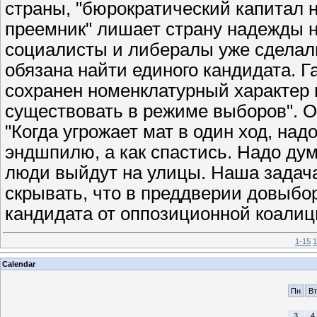
страны, "бюрократический капитал 
преемник" лишает страну надежды на
социалисты и либералы уже сделали
обязана найти единого кандидата. Г
сохранен номенклатурный характер г
существовать в режиме выборов". 
"Когда угрожает мат в один ход, надо
эндшпилю, а как спастись. Надо дум
люди выйдут на улицы. Наша задача
скрывать, что в преддверии довыбо
кандидата от оппозиционной коалици
1-15
1
Calendar
Пн
Вт
3
4