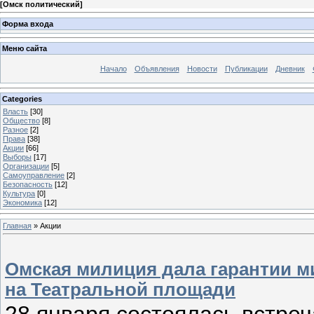
[
Омск политический
]
Форма входа
Меню сайта
Начало
Объявления
Новости
Публикации
Дневник
Categories
Власть
[30]
Общество
[8]
Разное
[2]
Права
[38]
Акции
[66]
Выборы
[17]
Организации
[5]
Самоуправление
[2]
Безопасность
[12]
Культура
[0]
Экономика
[12]
Главная
»
Акции
Омская милиция дала гарантии м
на Театральной площади
28 января состоялась встре