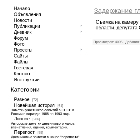
Начало
Задержание гл
Объявления
Новости
Съемка на камеру
Публикации
области, депутата
Дневник
Форум
Просмотров: 4005 | Добавил
Фото
Проекты
Сайты
Файлы
Гостевая
Контакт
Инструкции
Категории
Разное
[72]
Новейшая история
[61]
Заметки участников событий в СССР и
России в период с 1988 по 1993 годы.
Личное
[206]
Авторские заметки дневникового жанра:
впечатления, оценки, комментарии.
Перепост
[85]
Дневниковые заметки в жанре "перепоста" -