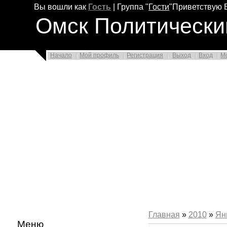
Вы вошли как
Гость
|
Группа
"
Гости
"
Приветствую 
Омск Политически
Начало
Мой профиль
Регистрация
Выход
Вход
М
Главная
»
2010
»
Ян
Меню