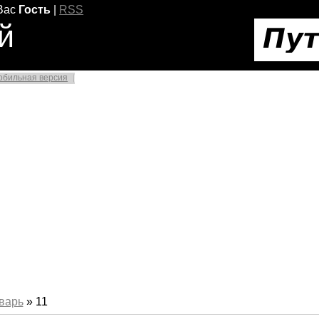
Вас
Гость
|
RSS
й
обильная версия
варь
»
11