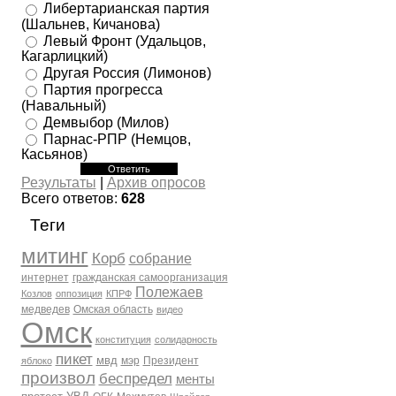
Либертарианская партия
(Шальнев, Кичанова)
Левый Фронт (Удальцов,
Кагарлицкий)
Другая Россия (Лимонов)
Партия прогресса
(Навальный)
Демвыбор (Милов)
Парнас-РПР (Немцов,
Касьянов)
Результаты
|
Архив опросов
Всего ответов:
628
Теги
митинг
Корб
собрание
интернет
гражданская самоорганизация
Полежаев
Козлов
оппозиция
КПРФ
медведев
Омская область
видео
Омск
конституция
солидарность
пикет
мвд
мэр
Президент
яблоко
произвол
беспредел
менты