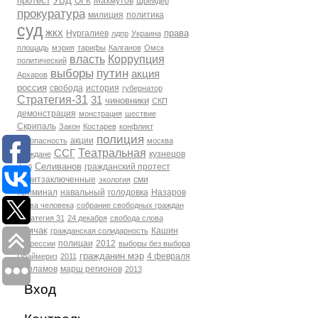
протест
УВД
ОГК
Махмутов
Шрейдер
прокуратура
милиция
политика
суд
жкх
права
Нургалиев
лдпр
Украина
площадь
мэрия
тарифы
Калганов
Омск
власть
Коррупция
политический
выборы
путин
акция
Архаров
россия
свобода
история
губернатор
Стратегия-31
31
чиновники
СКП
демонстрация
монстрация
шествие
Скрипаль
Закон
Костарев
конфликт
полиция
акции
Безопасность
москва
Театральная
ССГ
кузнецов
Граждане
Селиванов
гражданский протест
фсб
политзаключенные
сми
экология
Криминал
навальный
голодовка
Назаров
права человека
собрание свободных граждан
Стратегия 31
24 декабря
свобода слова
Томчак
Кашин
гражданская солидарность
полицаи
2012
репрессии
выборы без выбора
гражданин мэр
4 февраля
Праймериз
2011
Варламов
марш регионов
2013
Вход