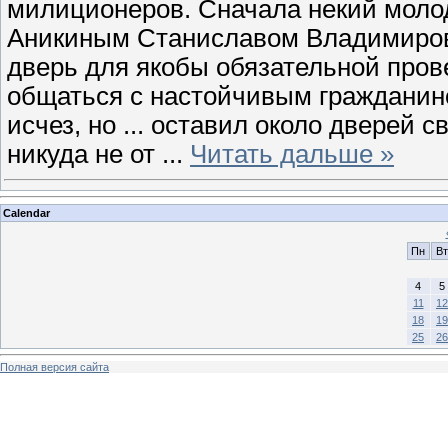
милиционеров. Сначала некий моло
Аникиным Станиславом Владимирови
дверь для якобы обязательной пров
общаться с настойчивым гражданино
исчез, но ... оставил около дверей 
никуда не от
...
Читать дальше »
Calendar
Пн
Вт
4
5
11
12
18
19
25
26
Полная версия сайта