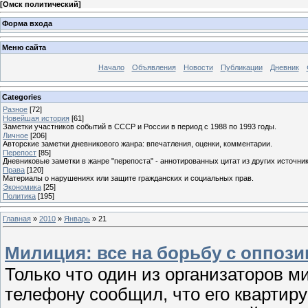
[
Омск политический
]
Форма входа
Меню сайта
Начало
Объявления
Новости
Публикации
Дневник
Categories
Разное
[72]
Новейшая история
[61]
Заметки участников событий в СССР и России в период с 1988 по 1993 годы.
Личное
[206]
Авторские заметки дневникового жанра: впечатления, оценки, комментарии.
Перепост
[85]
Дневниковые заметки в жанре "перепоста" - аннотированных цитат из других источник
Права
[120]
Материалы о нарушениях или защите гражданских и социальных прав.
Экономика
[25]
Политика
[195]
Главная
»
2010
»
Январь
»
21
Милиция: все на борьбу с оппоз
Только что один из организаторов м
телефону сообщил, что его квартир