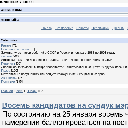
[
Омск политический
]
Форма входа
Меню сайта
Начало
Объявления
Новости
Публикации
Дневник
Categories
Разное
[72]
Новейшая история
[61]
Заметки участников событий в СССР и России в период с 1988 по 1993 годы.
Личное
[206]
Авторские заметки дневникового жанра: впечатления, оценки, комментарии.
Перепост
[85]
Дневниковые заметки в жанре "перепоста" - аннотированных цитат из других источник
Права
[120]
Материалы о нарушениях или защите гражданских и социальных прав.
Экономика
[25]
Политика
[195]
Главная
»
2010
»
Январь
»
25
Восемь кандидатов на сундук мэ
По состоянию на 25 января восемь 
намерении баллотироваться на пост