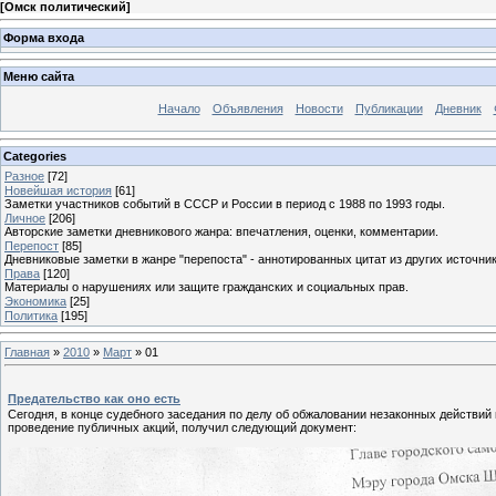
[
Омск политический
]
Форма входа
Меню сайта
Начало
Объявления
Новости
Публикации
Дневник
Categories
Разное
[72]
Новейшая история
[61]
Заметки участников событий в СССР и России в период с 1988 по 1993 годы.
Личное
[206]
Авторские заметки дневникового жанра: впечатления, оценки, комментарии.
Перепост
[85]
Дневниковые заметки в жанре "перепоста" - аннотированных цитат из других источник
Права
[120]
Материалы о нарушениях или защите гражданских и социальных прав.
Экономика
[25]
Политика
[195]
Главная
»
2010
»
Март
»
01
Предательство как оно есть
Сегодня, в конце судебного заседания по делу об обжаловании незаконных действи
проведение публичных акций, получил следующий документ: