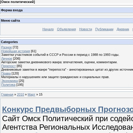
[
Омск политический
]
Форма входа
Меню сайта
Начало
Объявления
Новости
Публикации
Дневник
Categories
Разное
[72]
Новейшая история
[61]
Заметки участников событий в СССР и России в период с 1988 по 1993 годы.
Личное
[206]
Авторские заметки дневникового жанра: впечатления, оценки, комментарии.
Перепост
[85]
Дневниковые заметки в жанре "перепоста" - аннотированных цитат из других источник
Права
[120]
Материалы о нарушениях или защите гражданских и социальных прав.
Экономика
[25]
Политика
[195]
Главная
»
2010
»
Март
»
15
Конкурс Предвыборных Прогнозо
Сайт Омск Политический при содей
Агентства Региональных Исследова