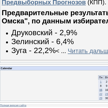
Предвыборных Прогнозов
(КПП).
Предварительные результат
Омска", по данным избирате
Друковский - 2,9%
Зелинский - 6,4%
Зуга - 22,2%
<
...
Читать дальш
Calendar
Пн
Вт
1
2
8
9
15
16
22
23
29
30
Полная версия сайта