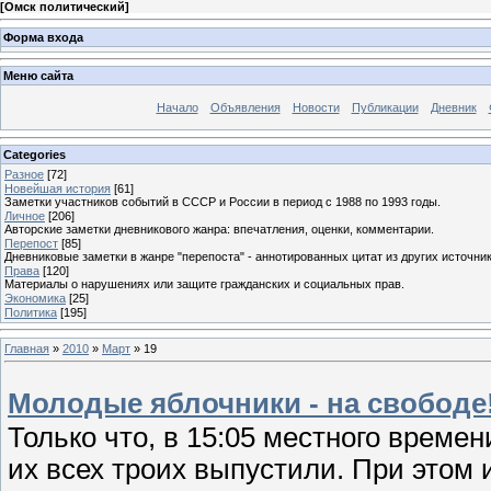
[
Омск политический
]
Форма входа
Меню сайта
Начало
Объявления
Новости
Публикации
Дневник
Categories
Разное
[72]
Новейшая история
[61]
Заметки участников событий в СССР и России в период с 1988 по 1993 годы.
Личное
[206]
Авторские заметки дневникового жанра: впечатления, оценки, комментарии.
Перепост
[85]
Дневниковые заметки в жанре "перепоста" - аннотированных цитат из других источник
Права
[120]
Материалы о нарушениях или защите гражданских и социальных прав.
Экономика
[25]
Политика
[195]
Главная
»
2010
»
Март
»
19
Молодые яблочники - на свободе
Только что, в 15:05 местного време
их всех троих выпустили. При этом 