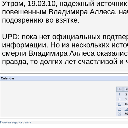
Утром, 19.03.10, надежный источни
повешенным Владимира Аллеса, нач
подозрению во взятке.
UPD: пока нет официальных подтве
информации. Но из нескольких исто
смерти Владимира Аллеса оказалис
правда, то долгих лет счастливой и
Calendar
Пн
Вт
1
2
8
9
15
16
22
23
29
30
Полная версия сайта