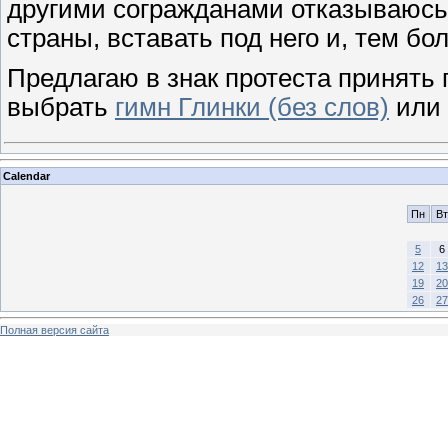
другими согражданами отказываюсь 
страны, вставать под него и, тем бол
Предлагаю в знак протеста принять 
выбрать
гимн Глинки (без слов)
или
Calendar
Пн
Вт
5
6
12
13
19
20
26
27
Полная версия сайта