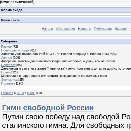
[
Омск политический
]
Форма входа
Меню сайта
Начало
Объявления
Новости
Публикации
Дневник
Categories
Разное
[72]
Новейшая история
[61]
Заметки участников событий в СССР и России в период с 1988 по 1993 годы.
Личное
[206]
Авторские заметки дневникового жанра: впечатления, оценки, комментарии.
Перепост
[85]
Дневниковые заметки в жанре "перепоста" - аннотированных цитат из других источник
Права
[120]
Материалы о нарушениях или защите гражданских и социальных прав.
Экономика
[25]
Политика
[195]
Главная
»
2010
»
Июль
»
04
Гимн свободной России
Путин свою победу над свободой Р
сталинского гимна. Для свободных 