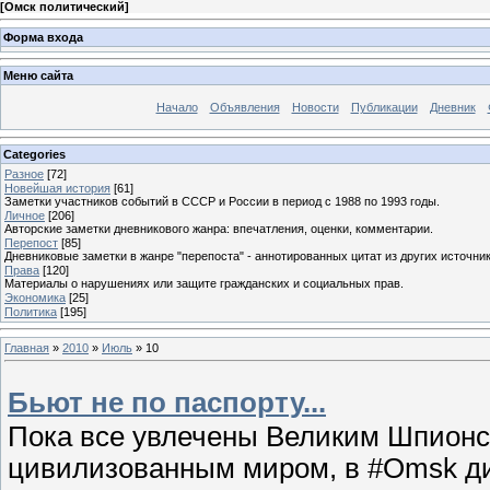
[
Омск политический
]
Форма входа
Меню сайта
Начало
Объявления
Новости
Публикации
Дневник
Categories
Разное
[72]
Новейшая история
[61]
Заметки участников событий в СССР и России в период с 1988 по 1993 годы.
Личное
[206]
Авторские заметки дневникового жанра: впечатления, оценки, комментарии.
Перепост
[85]
Дневниковые заметки в жанре "перепоста" - аннотированных цитат из других источник
Права
[120]
Материалы о нарушениях или защите гражданских и социальных прав.
Экономика
[25]
Политика
[195]
Главная
»
2010
»
Июль
»
10
Бьют не по паспорту...
Пока все увлечены Великим Шпион
цивилизованным миром, в #Omsk дис