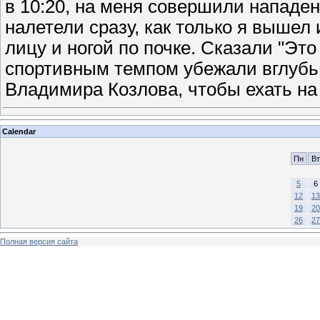
в 10:20, на меня совершили нападе
налетели сразу, как только я вышел 
лицу и ногой по почке. Сказали "Эт
спортивным темпом убежали вглубь 
Владимира Козлова, чтобы ехать н
Calendar
Пн
Вт
5
6
12
13
19
20
26
27
Полная версия сайта