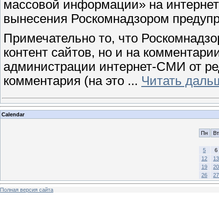
массовой информации» на интерне
вынесения Роскомнадзором предуп
Примечательно то, что Роскомнадзо
контент сайтов, но и на комментари
администрации интернет-СМИ от ре
комментария (на это
...
Читать даль
Calendar
Пн
Вт
5
6
12
13
19
20
26
27
Полная версия сайта