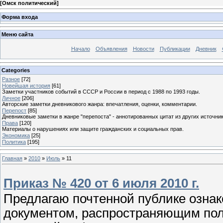
[
Омск политический
]
Форма входа
Меню сайта
Начало
Объявления
Новости
Публикации
Дневник
Categories
Разное
[72]
Новейшая история
[61]
Заметки участников событий в СССР и России в период с 1988 по 1993 годы.
Личное
[206]
Авторские заметки дневникового жанра: впечатления, оценки, комментарии.
Перепост
[85]
Дневниковые заметки в жанре "перепоста" - аннотированных цитат из других источник
Права
[120]
Материалы о нарушениях или защите гражданских и социальных прав.
Экономика
[25]
Политика
[195]
Главная
»
2010
»
Июль
»
11
Приказ № 420 от 6 июля 2010 г.
Предлагаю почтенной публике озна
документом, распространяющим пол