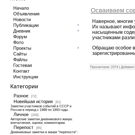
Начало
Осваиваем со
Объявления
Новости
Наверное, многие 
Публикации
Их называют инфо
Дневник
насыщенным содер
Форум
участниками разли
Фото
Обращаю особое в
Проекты
зарегистрированны
Сайты
Файлы
Гостевая
Просмотров: 2374 | Добавил
Контакт
Инструкции
Категории
Разное
[72]
Новейшая история
[61]
Заметки участников событий в СССР и
России в период с 1988 по 1993 годы.
Личное
[206]
Авторские заметки дневникового жанра:
впечатления, оценки, комментарии.
Перепост
[85]
Дневниковые заметки в жанре "перепоста" -