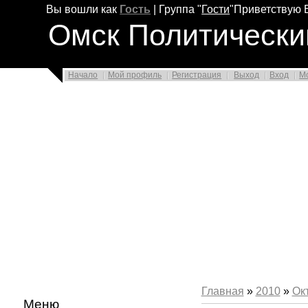
Вы вошли как
Гость
|
Группа
"
Гости
"
Приветствую 
Омск Политически
Начало
Мой профиль
Регистрация
Выход
Вход
М
Главная
»
2010
»
Ок
Меню