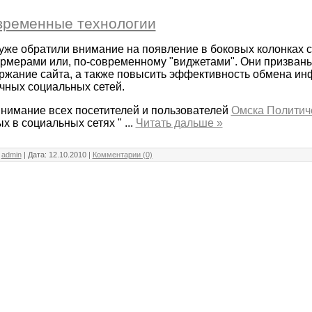
временные технологии
уже обратили внимание на появление в боковых колонках с
рмерами или, по-современному "виджетами". Они призваны
жание сайта, а также повысить эффективность обмена и
чных социальных сетей.
нимание всех посетителей и пользователей
Омска Политич
х в социальных сетях "
...
Читать дальше »
:
admin
| Дата:
12.10.2010
|
Комментарии (0)