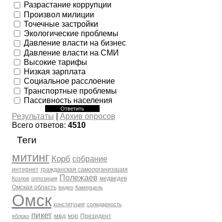
Разрастание коррупции
Произвол милиции
Точечные застройки
Экологические проблемы
Давление власти на бизнес
Давление власти на СМИ
Высокие тарифы
Низкая зарплата
Социальное расслоение
Транспортные проблемы
Пассивность населения
Результаты
|
Архив опросов
Всего ответов:
4510
Теги
митинг
Корб
собрание
интернет
гражданская самоорганизация
Полежаев
медведев
Козлов
оппозиция
Омская область
видео
Камерцель
Омск
конституция
солидарность
пикет
мвд
мэр
Президент
яблоко