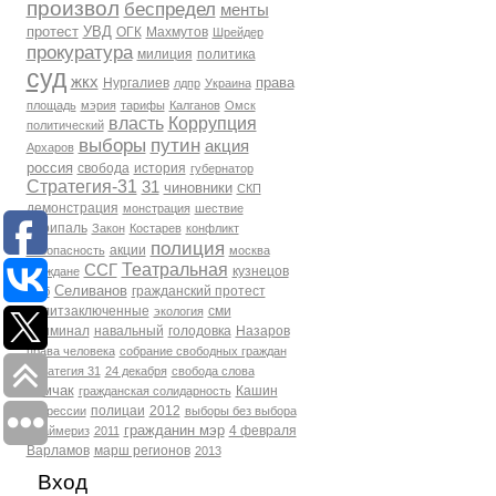
произвол
беспредел
менты
протест
УВД
ОГК
Махмутов
Шрейдер
прокуратура
милиция
политика
суд
жкх
права
Нургалиев
лдпр
Украина
площадь
мэрия
тарифы
Калганов
Омск
власть
Коррупция
политический
выборы
путин
акция
Архаров
россия
свобода
история
губернатор
Стратегия-31
31
чиновники
СКП
демонстрация
монстрация
шествие
Скрипаль
Закон
Костарев
конфликт
полиция
акции
Безопасность
москва
Театральная
ССГ
кузнецов
Граждане
Селиванов
гражданский протест
фсб
политзаключенные
сми
экология
Криминал
навальный
голодовка
Назаров
права человека
собрание свободных граждан
Стратегия 31
24 декабря
свобода слова
Томчак
Кашин
гражданская солидарность
полицаи
2012
репрессии
выборы без выбора
гражданин мэр
4 февраля
Праймериз
2011
Варламов
марш регионов
2013
Вход