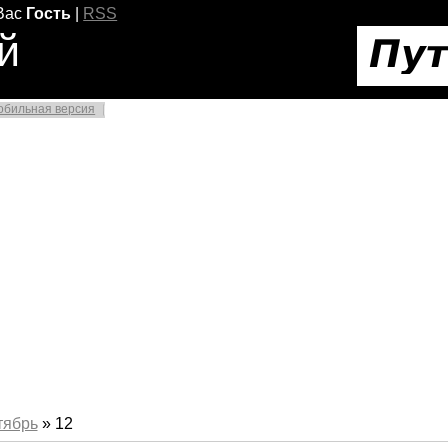
Вас
Гость
|
RSS
й
обильная версия
тябрь
»
12