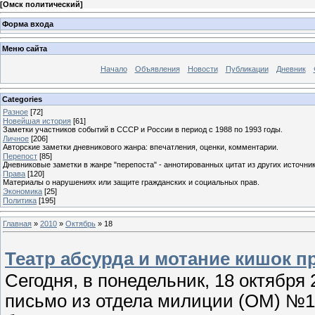
[
Омск политический
]
Форма входа
Меню сайта
Начало
Объявления
Новости
Публикации
Дневник
Categories
Разное
[72]
Новейшая история
[61]
Заметки участников событий в СССР и России в период с 1988 по 1993 годы.
Личное
[206]
Авторские заметки дневникового жанра: впечатления, оценки, комментарии.
Перепост
[85]
Дневниковые заметки в жанре "перепоста" - аннотированных цитат из других источник
Права
[120]
Материалы о нарушениях или защите гражданских и социальных прав.
Экономика
[25]
Политика
[195]
Главная
»
2010
»
Октябрь
»
18
Театр абсурда и мотание кишок 
Сегодня, в понедельник, 18 октября
письмо из отдела милиции (ОМ) №11