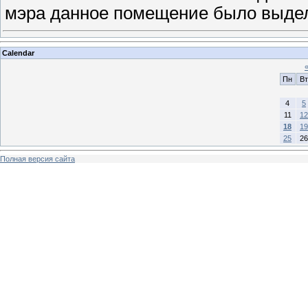
мэра данное помещение было выд
Calendar
Пн
Вт
4
5
11
12
18
19
25
26
Полная версия сайта