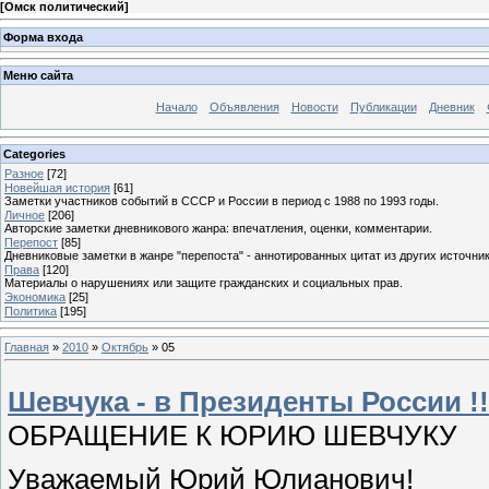
[
Омск политический
]
Форма входа
Меню сайта
Начало
Объявления
Новости
Публикации
Дневник
Categories
Разное
[72]
Новейшая история
[61]
Заметки участников событий в СССР и России в период с 1988 по 1993 годы.
Личное
[206]
Авторские заметки дневникового жанра: впечатления, оценки, комментарии.
Перепост
[85]
Дневниковые заметки в жанре "перепоста" - аннотированных цитат из других источник
Права
[120]
Материалы о нарушениях или защите гражданских и социальных прав.
Экономика
[25]
Политика
[195]
Главная
»
2010
»
Октябрь
»
05
Шевчука - в Президенты России !!
ОБРАЩЕНИЕ К ЮРИЮ ШЕВЧУКУ
Уважаемый Юрий Юлианович!