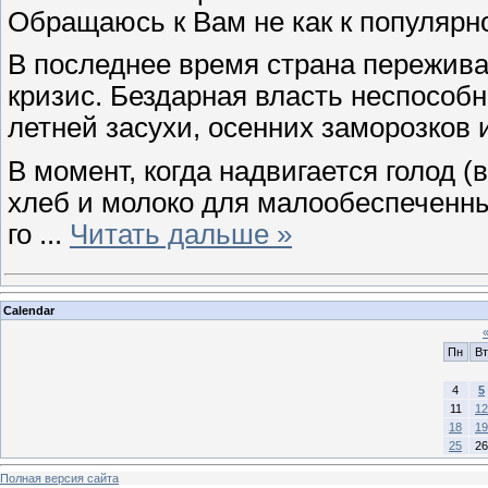
Обращаюсь к Вам не как к популярно
В последнее время страна пережива
кризис. Бездарная власть неспособн
летней засухи, осенних заморозков 
В момент, когда надвигается голод (
хлеб и молоко для малообеспеченны
го
...
Читать дальше »
Calendar
Пн
Вт
4
5
11
12
18
19
25
26
Полная версия сайта