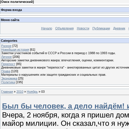
[
Омск политический
]
Форма входа
Меню сайта
Начало
Объявления
Новости
Публикации
Дневник
Categories
Разное
[72]
Новейшая история
[61]
Заметки участников событий в СССР и России в период с 1988 по 1993 годы.
Личное
[206]
Авторские заметки дневникового жанра: впечатления, оценки, комментарии.
Перепост
[85]
Дневниковые заметки в жанре "перепоста" - аннотированных цитат из других источник
Права
[120]
Материалы о нарушениях или защите гражданских и социальных прав.
Экономика
[25]
Политика
[195]
Главная
»
2010
»
Ноябрь
»
03
Был бы человек, а дело найдём! 
Вчера, 2 ноября, когда я пришел до
майор милиции. Он сказал,что я нуж