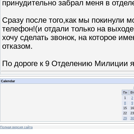
принудительно забрал меня в отдел
Сразу после того,как мы покинули м
телефон!(и отдали только на выходе 
хочу сделать звонок, на которое им
отказом.
По дороге к 9 Отделению Милиции 
Calendar
Пн
Вт
1
2
8
9
15
16
22
23
29
30
Полная версия сайта