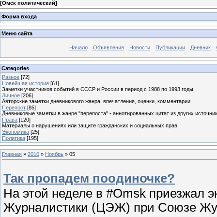
[
Омск политический
]
Форма входа
Меню сайта
Начало
Объявления
Новости
Публикации
Дневник
Categories
Разное
[72]
Новейшая история
[61]
Заметки участников событий в СССР и России в период с 1988 по 1993 годы.
Личное
[206]
Авторские заметки дневникового жанра: впечатления, оценки, комментарии.
Перепост
[85]
Дневниковые заметки в жанре "перепоста" - аннотированных цитат из других источник
Права
[120]
Материалы о нарушениях или защите гражданских и социальных прав.
Экономика
[25]
Политика
[195]
Главная
»
2010
»
Ноябрь
»
05
Так пропадем поодиночке?
На этой неделе в #Omsk приезжал э
Журналистики (ЦЭЖ) при Союзе Жу