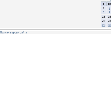
Пн
Вт
1
2
8
9
15
16
22
23
29
30
Полная версия сайта