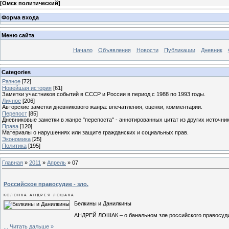
[
Омск политический
]
Форма входа
Меню сайта
Начало
Объявления
Новости
Публикации
Дневник
Categories
Разное
[72]
Новейшая история
[61]
Заметки участников событий в СССР и России в период с 1988 по 1993 годы.
Личное
[206]
Авторские заметки дневникового жанра: впечатления, оценки, комментарии.
Перепост
[85]
Дневниковые заметки в жанре "перепоста" - аннотированных цитат из других источник
Права
[120]
Материалы о нарушениях или защите гражданских и социальных прав.
Экономика
[25]
Политика
[195]
Главная
»
2011
»
Апрель
»
07
Российское правосудие - зло.
КОЛОНКА АНДРЕЯ ЛОШАКА
Белкины и Данилкины
АНДРЕЙ ЛОШАК – о банальном зле российского правосуд
...
Читать дальше »