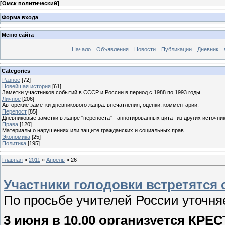
[
Омск политический
]
Форма входа
Меню сайта
Начало
Объявления
Новости
Публикации
Дневник
Categories
Разное
[72]
Новейшая история
[61]
Заметки участников событий в СССР и России в период с 1988 по 1993 годы.
Личное
[206]
Авторские заметки дневникового жанра: впечатления, оценки, комментарии.
Перепост
[85]
Дневниковые заметки в жанре "перепоста" - аннотированных цитат из других источник
Права
[120]
Материалы о нарушениях или защите гражданских и социальных прав.
Экономика
[25]
Политика
[195]
Главная
»
2011
»
Апрель
»
26
Участники голодовки встретятся 
По просьбе учителей России уточня
3 июня в 10.00 организуется КР