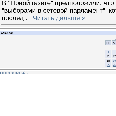
В "Новой газете" предположили, что
"выборами в сетевой парламент", ко
послед
...
Читать дальше »
Calendar
Пн
Вт
4
5
11
12
18
19
25
26
Полная версия сайта