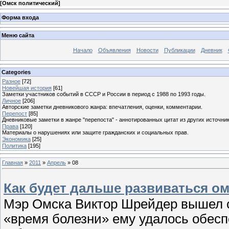
[
Омск политический
]
Форма входа
Меню сайта
Начало
Объявления
Новости
Публикации
Дневник
Categories
Разное
[72]
Новейшая история
[61]
Заметки участников событий в СССР и России в период с 1988 по 1993 годы.
Личное
[206]
Авторские заметки дневникового жанра: впечатления, оценки, комментарии.
Перепост
[85]
Дневниковые заметки в жанре "перепоста" - аннотированных цитат из других источник
Права
[120]
Материалы о нарушениях или защите гражданских и социальных прав.
Экономика
[25]
Политика
[195]
Главная
»
2011
»
Апрель
»
08
Как будет дальше развиваться о
Мэр Омска Виктор Шрейдер вышел с 
«время болезни» ему удалось обесп