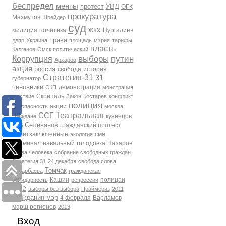
беспредел
менты
протест
УВД
ОГК
прокуратура
Махмутов
Шрейдер
суд
жкх
милиция
политика
Нургалиев
права
лдпр
Украина
площадь
мэрия
тарифы
власть
Калганов
Омск политический
выборы
путин
Коррупция
Архаров
акция
россия
свобода
история
Стратегия-31
31
губернатор
чиновники
демонстрация
СКП
монстрация
Скрипаль
шествие
Закон
Костарев
конфликт
полиция
акции
Безопасность
москва
Театральная
ССГ
кузнецов
Граждане
Селиванов
гражданский протест
фсб
политзаключенные
сми
экология
Криминал
навальный
голодовка
Назаров
права человека
собрание свободных граждан
Стратегия 31
24 декабря
свобода слова
Томчак
Бухарбаева
гражданская
Кашин
полицаи
солидарность
репрессии
2012
выборы без выбора
Праймериз
2011
гражданин мэр
4 февраля
Варламов
марш регионов
2013
Вход