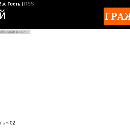
Вас
Гость
|
RSS
й
обильная версия
нь
»
02