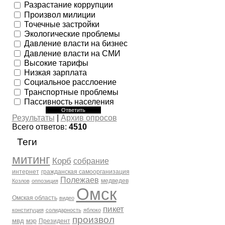
Разрастание коррупции
Произвол милиции
Точечные застройки
Экологические проблемы
Давление власти на бизнес
Давление власти на СМИ
Высокие тарифы
Низкая зарплата
Социальное расслоение
Транспортные проблемы
Пассивность населения
Результаты
|
Архив опросов
Всего ответов:
4510
Теги
митинг
Корб
собрание
интернет
гражданская самоорганизация
Полежаев
медведев
Козлов
оппозиция
Омск
Омская область
видео
пикет
конституция
солидарность
яблоко
произвол
мвд
мэр
Президент