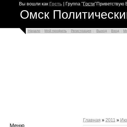
Вы вошли как
Гость
|
Группа
"
Гости
"
Приветствую 
Омск Политически
Начало
Мой профиль
Регистрация
Выход
Вход
М
Главная
»
2011
»
Ию
Меню