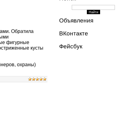
Объявления
ками. Обратила
ВКонтакте
ными
ные фигурные
Фейсбук
постриженные кусты
йнеров, охраны)