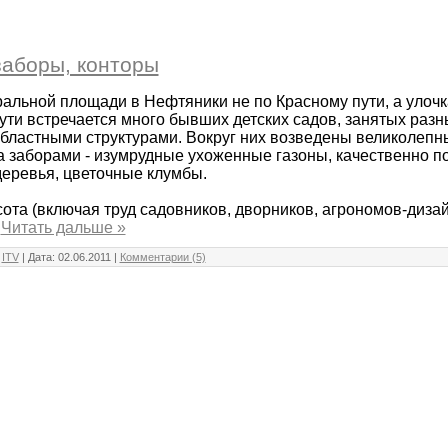
заборы, конторы
тральной площади в Нефтяники не по Красному пути, а улоч
пути встречается много бывших детских садов, занятых раз
бластными структурами. Вокруг них возведены великолеп
а заборами - изумрудные ухоженные газоны, качественно 
еревья, цветочные клумбы.
асота (включая труд садовников, дворников, агрономов-диза
.
Читать дальше »
:
ITV
| Дата:
02.06.2011
|
Комментарии (5)