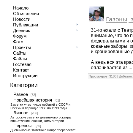
Начало
Объявления
Газоны, 
Новости
Публикации
31-го ехали с Теа
Дневник
внимание, что по 
Форум
федеральными и о
Фото
кованые заборы, з
Проекты
и кронированные д
Сайты
Файлы
А ведь вся эта кр
Гостевая
оплачивается из
..
Контакт
Инструкции
Просмотров: 3186 | Добавил
Категории
Разное
[72]
Новейшая история
[61]
Заметки участников событий в СССР и
России в период с 1988 по 1993 годы.
Личное
[206]
Авторские заметки дневникового жанра:
впечатления, оценки, комментарии.
Перепост
[85]
Дневниковые заметки в жанре "перепоста" -