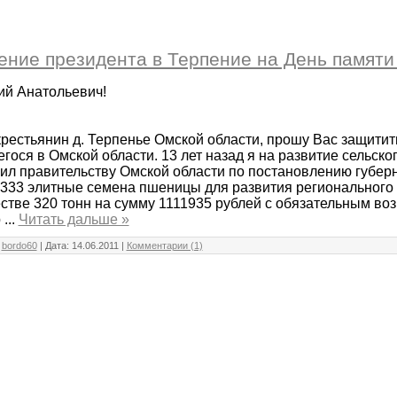
ние президента в Терпение на День памяти
й Анатольевич!
крестьянин д. Терпенье Омской области, прошу Вас защитит
ося в Омской области. 13 лет назад я на развитие сельско
ил правительству Омской области по постановлению губерн
р. 333 элитные семена пшеницы для развития регионального
естве 320 тонн на сумму 1111935 рублей с обязательным во
р
...
Читать дальше »
:
bordo60
| Дата:
14.06.2011
|
Комментарии (1)