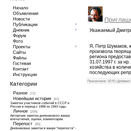
Начало
Объявления
Приглаше
Новости
Публикации
Уважаемый Дмитри
Дневник
Форум
Фото
Я, Петр Шумаков, 
Проекты
произвола творящег
Сайты
региона предостав
Файлы
31.07.1997 г. за н
Гостевая
хозяйства в колич
Контакт
последующих реп
Инструкции
Просмотров: 3270 | Добавил
Категории
Разное
[72]
Новейшая история
[61]
Заметки участников событий в СССР и
России в период с 1988 по 1993 годы.
Личное
[206]
Авторские заметки дневникового жанра:
впечатления, оценки, комментарии.
Перепост
[85]
Дневниковые заметки в жанре "перепоста" -