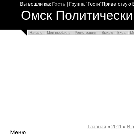
Вы вошли как
Гость
|
Группа
"
Гости
"
Приветствую 
Омск Политически
Начало
Мой профиль
Регистрация
Выход
Вход
М
Главная
»
2011
»
Ию
Меню