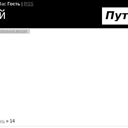
Вас
Гость
|
RSS
й
обильная версия
нь
»
14