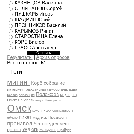
КУЗНЕЦОВ Валентин
СЕЛИВАНОВ Сергей
ПУШКАРЬ Игорь
ШАДРИН Юрий
ПРОННИКОВ Василий
КАРЫМОВ Ринат
СТАРОСТИНА Елена
КОРБ Виктор
ГРАСС Александр
Результаты
|
Архив опросов
Всего ответов:
51
Теги
митинг
Корб
собрание
интернет
гражданская самоорганизация
Полежаев
медведев
Козлов
оппозиция
Омская область
видео
Камерцель
Омск
конституция
солидарность
пикет
мвд
мэр
Президент
яблоко
произвол
беспредел
менты
протест
УВД
ОГК
Махмутов
Шрейдер