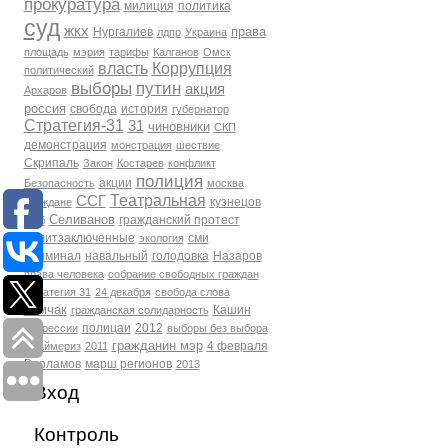
прокуратура
милиция
политика
суд
жкх
права
Нургалиев
лдпр
Украина
площадь
мэрия
тарифы
Калганов
Омск
власть
Коррупция
политический
выборы
путин
акция
Архаров
россия
свобода
история
губернатор
Стратегия-31
31
чиновники
СКП
демонстрация
монстрация
шествие
Скрипаль
Закон
Костарев
конфликт
полиция
акции
Безопасность
москва
Театральная
ССГ
кузнецов
Граждане
Селиванов
гражданский протест
фсб
политзаключенные
сми
экология
Криминал
навальный
голодовка
Назаров
права человека
собрание свободных граждан
Стратегия 31
24 декабря
свобода слова
Томчак
Кашин
гражданская солидарность
полицаи
2012
репрессии
выборы без выбора
гражданин мэр
4 февраля
Праймериз
2011
Варламов
марш регионов
2013
Вход
Контроль