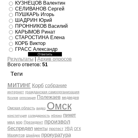
КУЗНЕЦОВ Валентин
СЕЛИВАНОВ Сергей
ПУШКАРЬ Игорь
ШАДРИН Юрий
ПРОННИКОВ Василий
КАРЫМОВ Ринат
СТАРОСТИНА Елена
КОРБ Виктор
ГРАСС Александр
Результаты
|
Архив опросов
Всего ответов:
51
Теги
митинг
Корб
собрание
интернет
гражданская самоорганизация
Полежаев
медведев
Козлов
оппозиция
Омск
Омская область
видео
пикет
конституция
солидарность
яблоко
произвол
мвд
мэр
Президент
беспредел
менты
протест
УВД
ОГК
прокуратура
Махмутов
Шрейдер