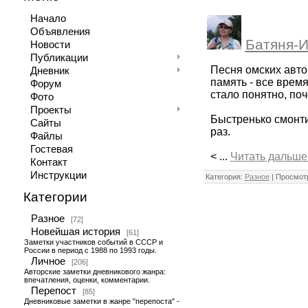
Начало
Объявления
Батяня-И
Новости
Публикации
Песня омских автор
Дневник
память - все время
Форум
стало понятно, поч
Фото
Проекты
Быстренько смонт
Сайты
раз.
Файлы
Гостевая
<
...
Читать дальше
Контакт
Инструкции
Категория:
Разное
| Просмотр
Категории
Разное
[72]
Новейшая история
[61]
Заметки участников событий в СССР и
России в период с 1988 по 1993 годы.
Личное
[206]
Авторские заметки дневникового жанра:
впечатления, оценки, комментарии.
Перепост
[85]
Дневниковые заметки в жанре "перепоста" -