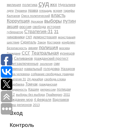
суд
жкх
милиция
политика
Нургалиев
права
лдпр
Украина
площадь
мэрия
тарифы
власть
Калганов
Омск политический
выборы
путин
Коррупция
Архаров
акция
россия
свобода
история
Стратегия-31
31
губернатор
чиновники
демонстрация
СКП
монстрация
Скрипаль
шествие
Закон
Костарев
конфликт
полиция
акции
Безопасность
москва
Театральная
ССГ
кузнецов
Граждане
Селиванов
гражданский протест
фсб
политзаключенные
сми
экология
Криминал
навальный
голодовка
Назаров
права человека
собрание свободных граждан
Стратегия 31
24 декабря
свобода слова
Томчак
Бухарбаева
гражданская
Кашин
полицаи
солидарность
репрессии
2012
выборы без выбора
Праймериз
2011
гражданин мэр
4 февраля
Варламов
марш регионов
2013
Вход
Контроль