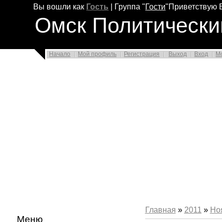
Вы вошли как
Гость
|
Группа
"
Гости
"
Приветствую 
Омск Политически
Начало
Мой профиль
Регистрация
Выход
Вход
М
Главная
»
2011
»
Но
Меню