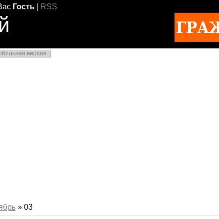
Вас
Гость
|
RSS
й
обильная версия
ябрь
»
03