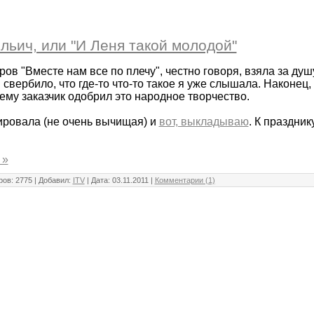
льич, или "И Леня такой молодой"
ов "Вместе нам все по плечу", честно говоря, взяла за душу
 свербило, что где-то что-то такое я уже слышала. Наконец
ему заказчик одобрил это народное творчество.
ировала (не очень вычищая) и
вот, выкладываю
. К праздник
 »
ов: 2775 | Добавил:
ITV
| Дата:
03.11.2011
|
Комментарии (1)