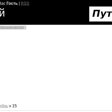
Вас
Гость
|
RSS
й
обильная версия
ябрь
»
15