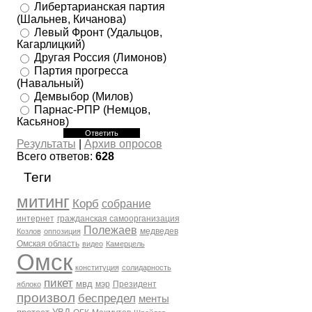
Либертарианская партия
(Шальнев, Кичанова)
Левый Фронт (Удальцов,
Кагарлицкий)
Другая Россия (Лимонов)
Партия прогресса
(Навальный)
Демвыбор (Милов)
Парнас-РПР (Немцов,
Касьянов)
Результаты
|
Архив опросов
Всего ответов:
628
Теги
митинг
Корб
собрание
интернет
гражданская самоорганизация
Полежаев
медведев
Козлов
оппозиция
Омская область
видео
Камерцель
Омск
конституция
солидарность
пикет
мвд
мэр
Президент
яблоко
произвол
беспредел
менты