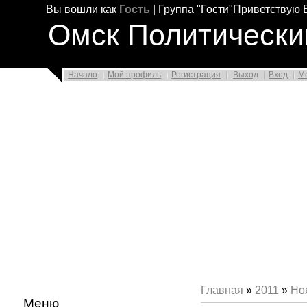
Вы вошли как
Гость
|
Группа
"
Гости
"
Приветствую 
Омск Политически
Начало
Мой профиль
Регистрация
Выход
Вход
М
Главная
»
2011
»
Но
Меню