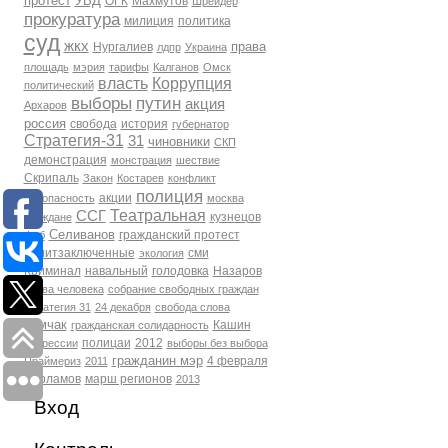
протест
УВД
ОГК
Махмутов
Шрейдер
прокуратура
милиция
политика
суд
жкх
права
Нургалиев
лдпр
Украина
площадь
мэрия
тарифы
Калганов
Омск
власть
Коррупция
политический
выборы
путин
акция
Архаров
россия
свобода
история
губернатор
Стратегия-31
31
чиновники
СКП
демонстрация
монстрация
шествие
Скрипаль
Закон
Костарев
конфликт
полиция
акции
Безопасность
москва
Театральная
ССГ
кузнецов
Граждане
Селиванов
гражданский протест
фсб
политзаключенные
сми
экология
Криминал
навальный
голодовка
Назаров
права человека
собрание свободных граждан
Стратегия 31
24 декабря
свобода слова
Томчак
Кашин
гражданская солидарность
полицаи
2012
репрессии
выборы без выбора
гражданин мэр
4 февраля
Праймериз
2011
Варламов
марш регионов
2013
Вход