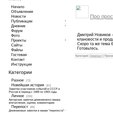
Начало
Объявления
Про прос
Новости
Публикации
Дневник
Форум
Дмитрий Новиков - 
Фото
клановости и прод
Проекты
Скоро та же тема б
Сайты
Готовьтесь.
Файлы
Гостевая
Категория:
Перепост
| Просм
Контакт
Инструкции
Категории
Разное
[72]
Новейшая история
[61]
Заметки участников событий в СССР и
России в период с 1988 по 1993 годы.
Личное
[206]
Авторские заметки дневникового жанра:
впечатления, оценки, комментарии.
Перепост
[85]
Дневниковые заметки в жанре "перепоста" -