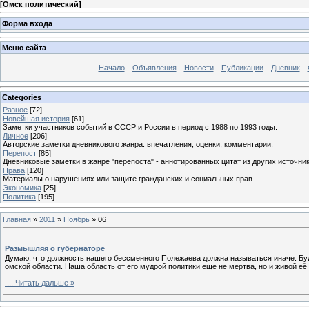
[
Омск политический
]
Форма входа
Меню сайта
Начало
Объявления
Новости
Публикации
Дневник
Categories
Разное
[72]
Новейшая история
[61]
Заметки участников событий в СССР и России в период с 1988 по 1993 годы.
Личное
[206]
Авторские заметки дневникового жанра: впечатления, оценки, комментарии.
Перепост
[85]
Дневниковые заметки в жанре "перепоста" - аннотированных цитат из других источник
Права
[120]
Материалы о нарушениях или защите гражданских и социальных прав.
Экономика
[25]
Политика
[195]
Главная
»
2011
»
Ноябрь
»
06
Размышляя о губернаторе
Думаю, что должность нашего бессменного Полежаева должна называться иначе. Буд
омской области. Наша область от его мудрой политики еще не мертва, но и живой её 
...
Читать дальше »