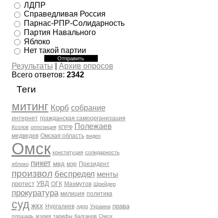
ЛДПР
Справедливая Россия
Парнас-РПР-Солидарность
Партия Навального
Яблоко
Нет такой партии
Результаты
|
Архив опросов
Всего ответов:
2342
Теги
митинг
Корб
собрание
интернет
гражданская самоорганизация
Полежаев
Козлов
оппозиция
КПРФ
медведев
Омская область
видео
Омск
конституция
солидарность
пикет
мвд
мэр
Президент
яблоко
произвол
беспредел
менты
протест
УВД
ОГК
Махмутов
Шрейдер
прокуратура
милиция
политика
суд
жкх
права
Нургалиев
лдпр
Украина
площадь
мэрия
тарифы
Калганов
Омск