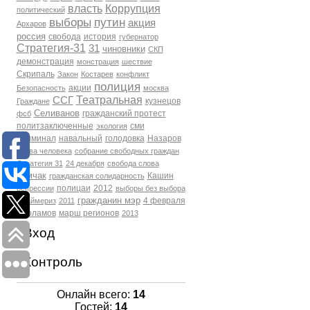
власть
Коррупция
политический
выборы
путин
акция
Архаров
россия
свобода
история
губернатор
Стратегия-31
31
чиновники
СКП
демонстрация
монстрация
шествие
Скрипаль
Закон
Костарев
конфликт
полиция
акции
Безопасность
москва
Театральная
ССГ
кузнецов
Граждане
Селиванов
гражданский протест
фсб
политзаключенные
сми
экология
Криминал
навальный
голодовка
Назаров
права человека
собрание свободных граждан
Стратегия 31
24 декабря
свобода слова
Томчак
Кашин
гражданская солидарность
полицаи
2012
репрессии
выборы без выбора
гражданин мэр
4 февраля
Праймериз
2011
Варламов
марш регионов
2013
Вход
Контроль
Онлайн всего:
14
Гостей:
14