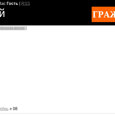
Вас
Гость
|
RSS
й
обильная версия
ябрь
»
08