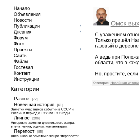
Начало
Объявления
Новости
Омск вых
Публикации
Дневник
С уважением отношу
Форум
Только пришёл Наз
Фото
газовый в деревне 
Проекты
Сайты
А ведь при Полеж
Файлы
области, что в ка
Гостевая
Контакт
Но, простите, если
Инструкции
Категория:
Новейшая истори
Категории
Разное
[72]
Новейшая история
[61]
Заметки участников событий в СССР и
России в период с 1988 по 1993 годы.
Личное
[206]
Авторские заметки дневникового жанра:
впечатления, оценки, комментарии.
Перепост
[85]
Дневниковые заметки в жанре "перепоста" -