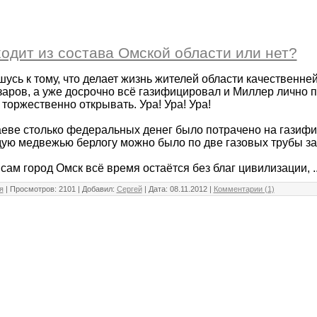
одит из состава Омской области или нет?
сь к тому, что делает жизнь жителей области качественней
аров, а уже досрочно всё газифицировал и Миллер лично 
торжественно открывать. Ура! Ура! Ура!
аеве столько федеральных денег было потрачено на газиф
ждую медвежью берлогу можно было по две газовых трубы за
 сам город Омск всё время остаётся без благ цивилизации,
.
я
| Просмотров: 2101 | Добавил:
Сергей
| Дата:
08.11.2012
|
Комментарии (1)