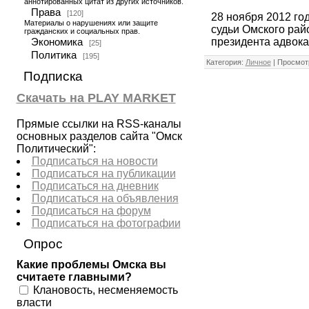
аннотированных цитат из других источников.
Права
[120]
28 ноября 2012 го
Материалы о нарушениях или защите
судьи Омского рай
гражданских и социальных прав.
президента адвока
Экономика
[25]
Политика
[195]
Категория:
Личное
| Просмотр
Подписка
Скачать на PLAY MARKET
Прямые ссылки на RSS-каналы
основных разделов сайта "Омск
Политический":
Подписаться на новости
Подписаться на публикации
Подписаться на дневник
Подписаться на объявления
Подписаться на форум
Подписаться на фотографии
Опрос
Какие проблемы Омска вы
считаете главными?
Клановость, несменяемость
власти