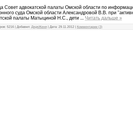
да Совет адвокатской палаты Омской области по информац
онного суда Омской области Александровой В.В. при "актив
тской палаты Матыциной Н.С., дети
...
Читать дальше »
ов: 5216 | Добавил:
ДядяЖеня
| Дата:
29.11.2012
|
Комментарии (3)