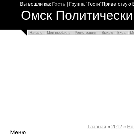
Вы вошли как
Гость
|
Группа
"
Гости
"
Приветствую 
Омск Политически
Начало
Мой профиль
Регистрация
Выход
Вход
М
Главная
»
2012
»
Но
Меню