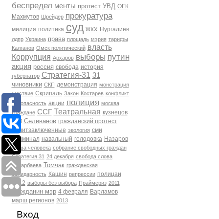
беспредел
менты
протест
УВД
ОГК
прокуратура
Махмутов
Шрейдер
суд
жкх
милиция
политика
Нургалиев
права
лдпр
Украина
площадь
мэрия
тарифы
власть
Калганов
Омск политический
выборы
путин
Коррупция
Архаров
акция
россия
свобода
история
Стратегия-31
31
губернатор
чиновники
демонстрация
СКП
монстрация
Скрипаль
шествие
Закон
Костарев
конфликт
полиция
акции
Безопасность
москва
Театральная
ССГ
кузнецов
Граждане
Селиванов
гражданский протест
фсб
политзаключенные
сми
экология
Криминал
навальный
голодовка
Назаров
права человека
собрание свободных граждан
Стратегия 31
24 декабря
свобода слова
Томчак
Бухарбаева
гражданская
Кашин
полицаи
солидарность
репрессии
2012
выборы без выбора
Праймериз
2011
гражданин мэр
4 февраля
Варламов
марш регионов
2013
Вход