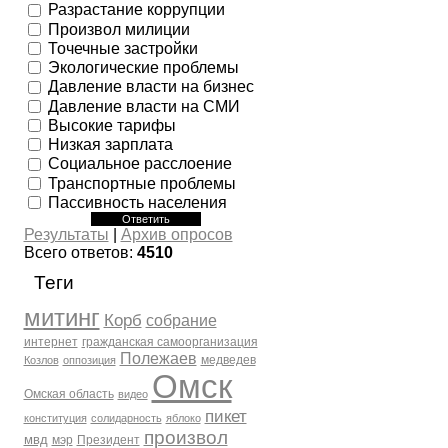
Разрастание коррупции
Произвол милиции
Точечные застройки
Экологические проблемы
Давление власти на бизнес
Давление власти на СМИ
Высокие тарифы
Низкая зарплата
Социальное расслоение
Транспортные проблемы
Пассивность населения
Результаты
|
Архив опросов
Всего ответов:
4510
Теги
митинг
Корб
собрание
интернет
гражданская самоорганизация
Полежаев
медведев
Козлов
оппозиция
Омск
Омская область
видео
пикет
конституция
солидарность
яблоко
произвол
мвд
мэр
Президент