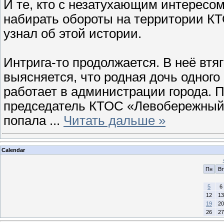
И те, кто с незатухающим интересом
набирать обороты на территории КТ
узнал об этой истории.
Интрига-то продолжается. В неё втя
выясняется, что родная дочь одног
работает в администрации города. 
председатель КТОС «Левобережный-
попала
...
Читать дальше »
Calendar
Пн
Вт
5
6
12
13
19
20
26
27