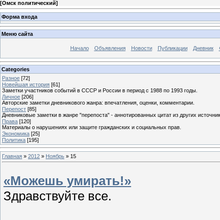
[
Омск политический
]
Форма входа
Меню сайта
Начало
Объявления
Новости
Публикации
Дневник
Categories
Разное
[72]
Новейшая история
[61]
Заметки участников событий в СССР и России в период с 1988 по 1993 годы.
Личное
[206]
Авторские заметки дневникового жанра: впечатления, оценки, комментарии.
Перепост
[85]
Дневниковые заметки в жанре "перепоста" - аннотированных цитат из других источник
Права
[120]
Материалы о нарушениях или защите гражданских и социальных прав.
Экономика
[25]
Политика
[195]
Главная
»
2012
»
Ноябрь
»
15
«Можешь умирать!»
Здравствуйте все.