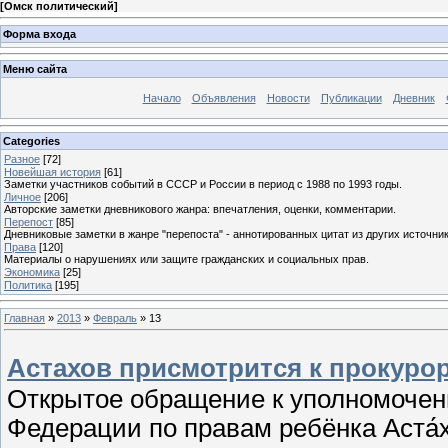
[
Омск политический
]
Форма входа
Меню сайта
Начало
Объявления
Новости
Публикации
Дневник
Categories
Разное
[72]
Новейшая история
[61]
Заметки участников событий в СССР и России в период с 1988 по 1993 годы.
Личное
[206]
Авторские заметки дневникового жанра: впечатления, оценки, комментарии.
Перепост
[85]
Дневниковые заметки в жанре "перепоста" - аннотированных цитат из других источник
Права
[120]
Материалы о нарушениях или защите гражданских и социальных прав.
Экономика
[25]
Политика
[195]
Главная
»
2013
»
Февраль
»
13
Астахов присмотрится к прокуро
Открытое обращение к уполномочен
Федерации по правам ребёнка Аста́х