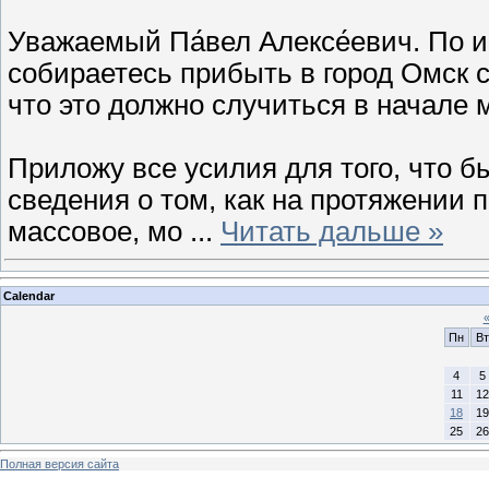
Уважаемый Па́вел Алексе́евич. По
собираетесь прибыть в город Омск 
что это должно случиться в начале 
Приложу все усилия для того, что б
сведения о том, как на протяжении 
массовое, мо
...
Читать дальше »
Calendar
Пн
Вт
4
5
11
12
18
19
25
26
Полная версия сайта