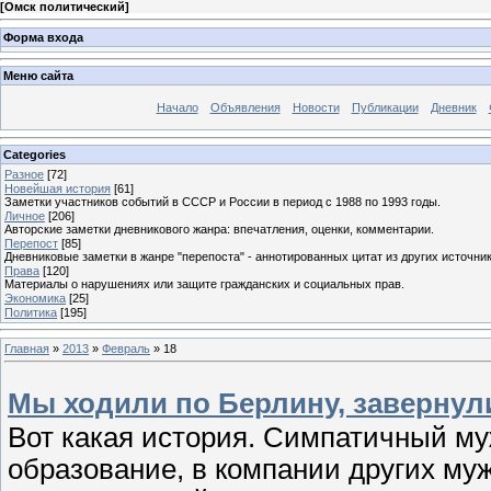
[
Омск политический
]
Форма входа
Меню сайта
Начало
Объявления
Новости
Публикации
Дневник
Categories
Разное
[72]
Новейшая история
[61]
Заметки участников событий в СССР и России в период с 1988 по 1993 годы.
Личное
[206]
Авторские заметки дневникового жанра: впечатления, оценки, комментарии.
Перепост
[85]
Дневниковые заметки в жанре "перепоста" - аннотированных цитат из других источник
Права
[120]
Материалы о нарушениях или защите гражданских и социальных прав.
Экономика
[25]
Политика
[195]
Главная
»
2013
»
Февраль
»
18
Мы ходили по Берлину, завернул
Вот какая история. Симпатичный му
образование, в компании других муж