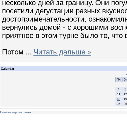
несколько дней за границу. Они погу
посетили дегустации разных вкуснос
достопримечательности, ознакомили
вернулись домой - с хорошими вос
приятное в этом турне было то, что 
Потом
...
Читать дальше »
Calendar
Пн
Вт
4
5
11
12
18
19
25
26
Полная версия сайта