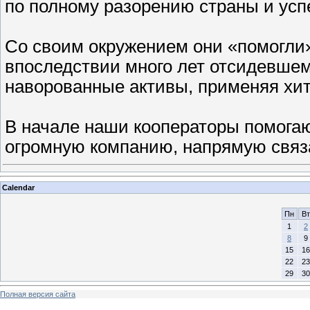
по полному разорению страны и усп
Со своим окружением они «помогли
впоследствии много лет отсидевшем
наворованные активы, применяя хи
В начале наши кооператоры помога
огромную компанию, напрямую свя
Calendar
Пн
Вт
1
2
8
9
15
16
22
23
29
30
Полная версия сайта