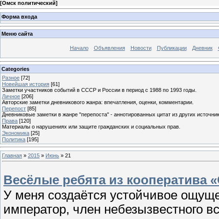
[
Омск политический
]
Форма входа
Меню сайта
Начало
Объявления
Новости
Публикации
Дневник
Categories
Разное
[72]
Новейшая история
[61]
Заметки участников событий в СССР и России в период с 1988 по 1993 годы.
Личное
[206]
Авторские заметки дневникового жанра: впечатления, оценки, комментарии.
Перепост
[85]
Дневниковые заметки в жанре "перепоста" - аннотированных цитат из других источник
Права
[120]
Материалы о нарушениях или защите гражданских и социальных прав.
Экономика
[25]
Политика
[195]
Главная
»
2015
»
Июнь
»
21
Весёлые ребята из кооператива 
У меня создаётся устойчивое ощуще
император, член небезызвестного в