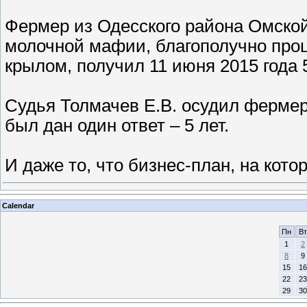
Фермер из Одесского района Омско
молочной мафии, благополучно про
крылом, получил 11 июня 2015 года
Судья Толмачев Е.В. осудил фермер
был дан один ответ – 5 лет.
И даже то, что бизнес-план, на кото
Calendar
Пн
Вт
1
2
8
9
15
16
22
23
29
30