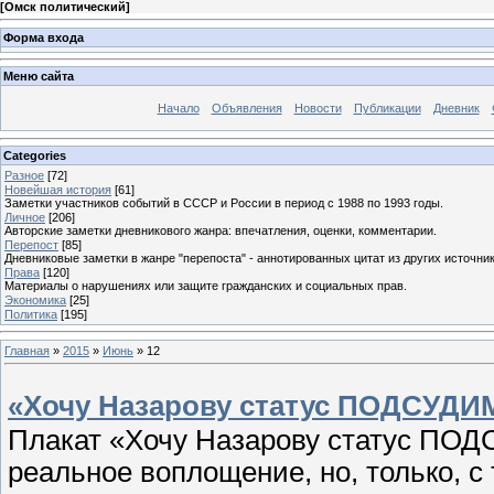
[
Омск политический
]
Форма входа
Меню сайта
Начало
Объявления
Новости
Публикации
Дневник
Categories
Разное
[72]
Новейшая история
[61]
Заметки участников событий в СССР и России в период с 1988 по 1993 годы.
Личное
[206]
Авторские заметки дневникового жанра: впечатления, оценки, комментарии.
Перепост
[85]
Дневниковые заметки в жанре "перепоста" - аннотированных цитат из других источник
Права
[120]
Материалы о нарушениях или защите гражданских и социальных прав.
Экономика
[25]
Политика
[195]
Главная
»
2015
»
Июнь
»
12
«Хочу Назарову статус ПОДСУДИ
Плакат «Хочу Назарову статус ПОД
реальное воплощение, но, только, с