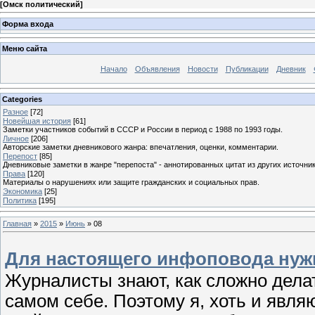
[
Омск политический
]
Форма входа
Меню сайта
Начало
Объявления
Новости
Публикации
Дневник
Categories
Разное
[72]
Новейшая история
[61]
Заметки участников событий в СССР и России в период с 1988 по 1993 годы.
Личное
[206]
Авторские заметки дневникового жанра: впечатления, оценки, комментарии.
Перепост
[85]
Дневниковые заметки в жанре "перепоста" - аннотированных цитат из других источник
Права
[120]
Материалы о нарушениях или защите гражданских и социальных прав.
Экономика
[25]
Политика
[195]
Главная
»
2015
»
Июнь
»
08
Для настоящего инфоповода нужн
Журналисты знают, как сложно делать
самом себе. Поэтому я, хоть и явл