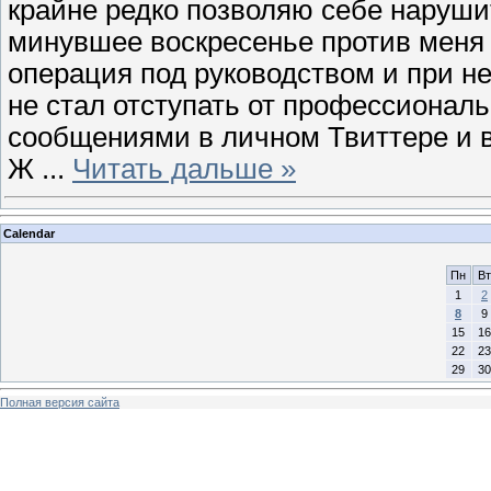
крайне редко позволяю себе нарушить
минувшее воскресенье против меня
операция под руководством и при н
не стал отступать от профессиона
сообщениями в личном Твиттере и 
Ж
...
Читать дальше »
Calendar
Пн
Вт
1
2
8
9
15
16
22
23
29
30
Полная версия сайта