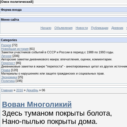
[
Омск политический
]
Форма входа
Меню сайта
Начало
Объявления
Новости
Публикации
Дневник
Categories
Разное
[72]
Новейшая история
[61]
Заметки участников событий в СССР и России в период с 1988 по 1993 годы.
Личное
[206]
Авторские заметки дневникового жанра: впечатления, оценки, комментарии.
Перепост
[85]
Дневниковые заметки в жанре "перепоста" - аннотированных цитат из других источник
Права
[120]
Материалы о нарушениях или защите гражданских и социальных прав.
Экономика
[25]
Политика
[195]
Главная
»
2016
»
Декабрь
»
06
Вован Многоликий
Здесь туманом покрыты болота,
Нано-пылью покрыты дома.