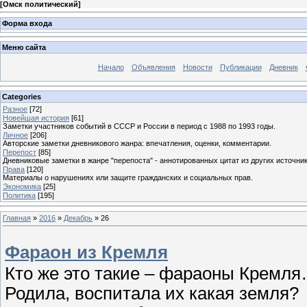
[
Омск политический
]
Форма входа
Меню сайта
Начало
Объявления
Новости
Публикации
Дневник
Categories
Разное
[72]
Новейшая история
[61]
Заметки участников событий в СССР и России в период с 1988 по 1993 годы.
Личное
[206]
Авторские заметки дневникового жанра: впечатления, оценки, комментарии.
Перепост
[85]
Дневниковые заметки в жанре "перепоста" - аннотированных цитат из других источник
Права
[120]
Материалы о нарушениях или защите гражданских и социальных прав.
Экономика
[25]
Политика
[195]
Главная
»
2016
»
Декабрь
»
26
Фараон из Кремля
Кто же это такие – фараоны Кремл
Родила, воспитала их какая земля?