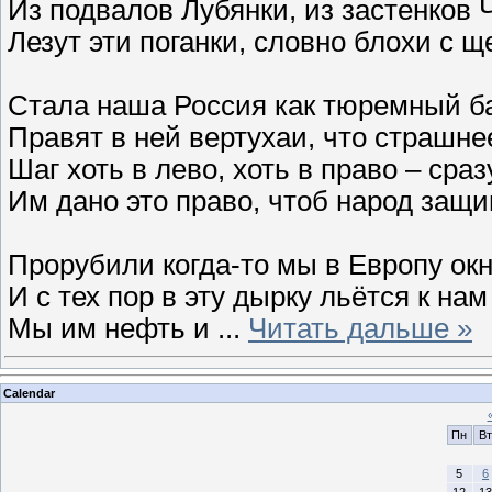
Из подвалов Лубянки, из застенков 
Лезут эти поганки, словно блохи с щ
Стала наша Россия как тюремный ба
Правят в ней вертухаи, что страшне
Шаг хоть в лево, хоть в право – сраз
Им дано это право, чтоб народ защи
Прорубили когда-то мы в Европу ок
И с тех пор в эту дырку льётся к нам
Мы им нефть и
...
Читать дальше »
Calendar
Пн
Вт
5
6
12
13