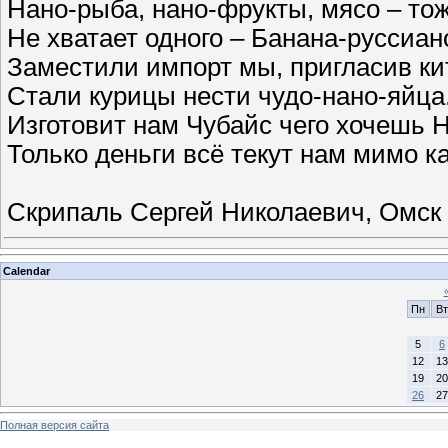
Нано-рыба, нано-фрукты, мясо – то
Не хватает одного – Банана-руссиан
Заместили импорт мы, пригласив ки
Стали курицы нести чудо-нано-яйца
Изготовит нам Чубайс чего хочешь 
Только деньги всё текут нам мимо к
Скрипаль Сергей Николаевич, Омск
Calendar
Пн
Вт
5
6
12
13
19
20
26
27
Полная версия сайта