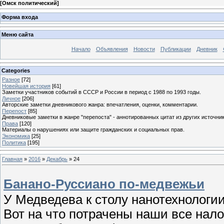
[
Омск политический
]
Форма входа
Меню сайта
Начало
Объявления
Новости
Публикации
Дневник
Categories
Разное
[72]
Новейшая история
[61]
Заметки участников событий в СССР и России в период с 1988 по 1993 годы.
Личное
[206]
Авторские заметки дневникового жанра: впечатления, оценки, комментарии.
Перепост
[85]
Дневниковые заметки в жанре "перепоста" - аннотированных цитат из других источник
Права
[120]
Материалы о нарушениях или защите гражданских и социальных прав.
Экономика
[25]
Политика
[195]
Главная
»
2016
»
Декабрь
»
24
Банано-Руссиано по-медвежьи
У Медведева к столу нанотехнологии
Вот на что потрачены наши все нало