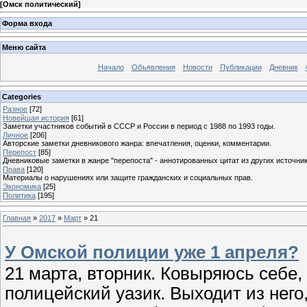
[
Омск политический
]
Форма входа
Меню сайта
Начало
Объявления
Новости
Публикации
Дневник
Categories
Разное
[72]
Новейшая история
[61]
Заметки участников событий в СССР и России в период с 1988 по 1993 годы.
Личное
[206]
Авторские заметки дневникового жанра: впечатления, оценки, комментарии.
Перепост
[85]
Дневниковые заметки в жанре "перепоста" - аннотированных цитат из других источник
Права
[120]
Материалы о нарушениях или защите гражданских и социальных прав.
Экономика
[25]
Политика
[195]
Главная
»
2017
»
Март
»
21
У Омской полиции уже 1 апреля?
21 марта, вторник. Ковыряюсь себе,
полицейский уазик. Выходит из него